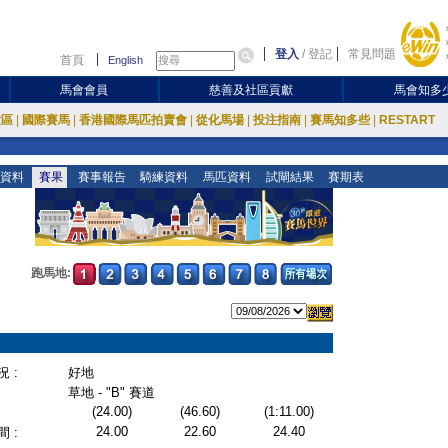
登入
/
登記
常見問題
首頁
English
馬會會員
慈善及社區貢獻
馬會知多
放區
|
國際賽馬
|
香港國際馬匹拍賣會
|
從化馬場
|
投注指南
|
賽馬知多些
|
RESTART
資料
賽果
賽事報告
騎練資料
馬匹資料
試閘結果
賽期表
跑馬地:
 :
好地
草地 - "B" 賽道
(24.00)
(46.60)
(1:11.00)
24.00
22.60
24.40
 :