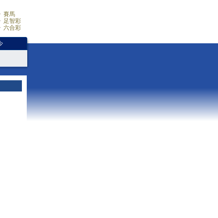
賽馬
足智彩
六合彩
少