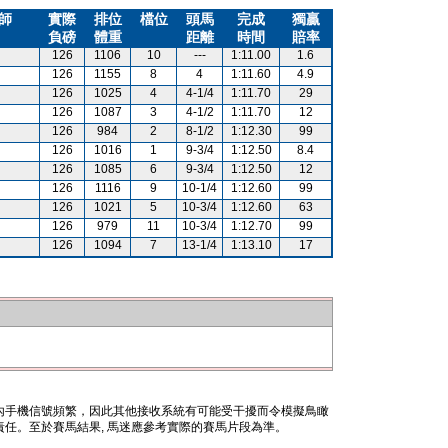
師
實際
排位
檔位
頭馬
完成
獨贏
負磅
體重
距離
時間
賠率
126
1106
10
---
1:11.00
1.6
126
1155
8
4
1:11.60
4.9
126
1025
4
4-1/4
1:11.70
29
126
1087
3
4-1/2
1:11.70
12
126
984
2
8-1/2
1:12.30
99
126
1016
1
9-3/4
1:12.50
8.4
126
1085
6
9-3/4
1:12.50
12
126
1116
9
10-1/4
1:12.60
99
126
1021
5
10-3/4
1:12.60
63
126
979
11
10-3/4
1:12.70
99
126
1094
7
13-1/4
1:13.10
17
內手機信號頻繁，因此其他接收系統有可能受干擾而令模擬鳥瞰
任。至於賽馬結果, 馬迷應參考實際的賽馬片段為準。