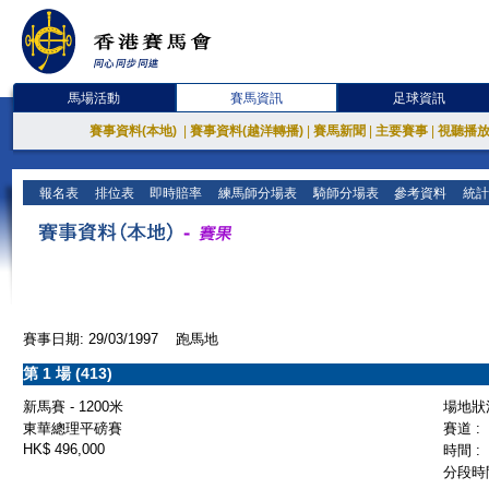
馬場活動
賽馬資訊
足球資訊
賽事資料(本地)
|
賽事資料(越洋轉播)
|
賽馬新聞
|
主要賽事
|
視聽播
報名表
排位表
即時賠率
練馬師分場表
騎師分場表
參考資料
統計
賽事日期: 29/03/1997 跑馬地
第 1 場 (413)
新馬賽 - 1200米
場地狀況
東華總理平磅賽
賽道 :
HK$ 496,000
時間 :
分段時間