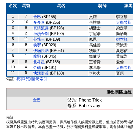
名次
馬號
馬名
騎師
練馬
1
7
金巴
(BP155)
文羅
李立細
2
10
多多喜
(BP255)
岳禮華
大衛希斯
3
6
真情流露
(BP198)
胡活士
梁定華
4
2
神鑽金剛
(BP100)
丁冠豪
簡炳墀
5
11
芥辣王
(BP109)
佩恩
姚本輝
6
9
叻嘢
(BP029)
馬佳善
黃汝安
7
3
快啲快啲
(BP051)
冼毅力
夏志信
8
1
龍駒
(BP045)
錢健明
黃偉烈
9
8
北斗星
(BP188)
王若舜
愛倫
10
4
金礦
(BP191)
李易學
大衛希斯
11
5
快活群英
(BP180)
李格力
賓康
備註:
賽事特別情況索引
勝出馬匹血統
父系: Phone Trick
金巴
母系: Babe's Joy
備註
模擬鳥瞰重溫由特約供應商提供，供馬迷作個人娛樂資訊之用。但由於香港馬場
重溫片段出現偏差。本會已盡一切努力務求有關資料盡可能準確，馬會就此並無責