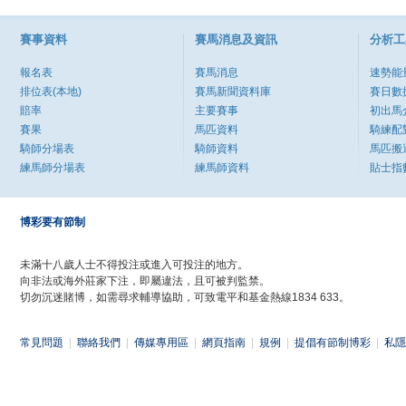
賽事資料
賽馬消息及資訊
分析工
報名表
賽馬消息
速勢能
排位表(本地)
賽馬新聞資料庫
賽日數
賠率
主要賽事
初出馬
賽果
馬匹資料
騎練配
騎師分場表
騎師資料
馬匹搬
練馬師分場表
練馬師資料
貼士指
博彩要有節制
未滿十八歲人士不得投注或進入可投注的地方。
向非法或海外莊家下注，即屬違法，且可被判監禁。
切勿沉迷賭博，如需尋求輔導協助，可致電平和基金熱線1834 633。
常見問題
|
聯絡我們
|
傳媒專用區
|
網頁指南
|
規例
|
提倡有節制博彩
|
私隱