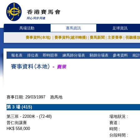
馬場活動
賽馬資訊
足球資訊
賽事資料(本地)
|
賽事資料(越洋轉播)
|
賽馬新聞
|
主要賽事
|
視聽播
報名表
排位表
即時賠率
練馬師分場表
騎師分場表
參考資料
統計
賽事日期: 29/03/1997 跑馬地
第 3 場 (415)
第三班 - 2200米 - (72-48)
場地狀況 :
普仁街讓賽
賽道 :
HK$ 558,000
時間 :
分段時間 :