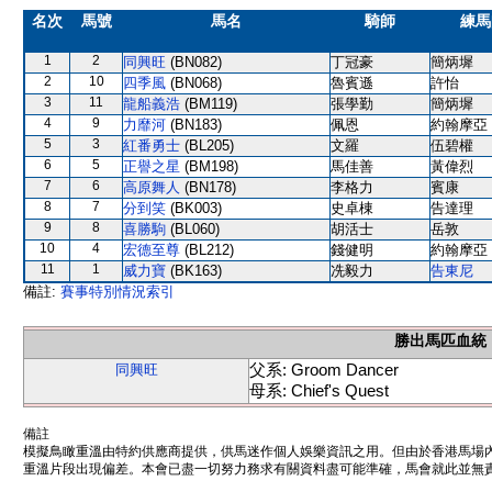
名次
馬號
馬名
騎師
練馬
1
2
同興旺
(BN082)
丁冠豪
簡炳墀
2
10
四季風
(BN068)
魯賓遜
許怡
3
11
龍船義浩
(BM119)
張學勤
簡炳墀
4
9
力靡河
(BN183)
佩恩
約翰摩亞
5
3
紅番勇士
(BL205)
文羅
伍碧權
6
5
正譽之星
(BM198)
馬佳善
黃偉烈
7
6
高原舞人
(BN178)
李格力
賓康
8
7
分到笑
(BK003)
史卓棟
告達理
9
8
喜勝駒
(BL060)
胡活士
岳敦
10
4
宏德至尊
(BL212)
錢健明
約翰摩亞
11
1
威力寶
(BK163)
冼毅力
告東尼
備註:
賽事特別情況索引
勝出馬匹血統
父系: Groom Dancer
同興旺
母系: Chief's Quest
備註
模擬鳥瞰重溫由特約供應商提供，供馬迷作個人娛樂資訊之用。但由於香港馬場
重溫片段出現偏差。本會已盡一切努力務求有關資料盡可能準確，馬會就此並無責