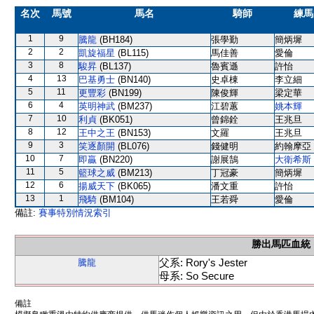
名次
馬號
馬名
騎師
練馬
1
9
騰龍
(BH184)
張學勤
簡炳墀
2
2
凱旋福星
(BL115)
馬佳善
愛倫
3
8
駿昇
(BL137)
魯賓遜
許怡
4
13
巴基勇士
(BN140)
史卓棟
李立細
5
11
更豐彩
(BN199)
陳俊輝
梁定華
6
4
英明神武
(BM237)
江碧蕙
姚本輝
7
10
利貞
(BK051)
曾錦銓
王兆旦
8
12
王中之王
(BN153)
文羅
王兆旦
9
3
笑逐顏開
(BL076)
錢健明
約翰摩亞
10
7
即贏
(BN220)
謝展鵠
大衛希斯
11
5
籃球之威
(BM213)
丁冠豪
簡炳墀
12
6
揚威天下
(BK065)
潘文重
許怡
13
1
飛騎
(BM104)
王若舜
愛倫
備註:
賽事特別情況索引
勝出馬匹血統
父系: Rory's Jester
騰龍
母系: So Secure
備註