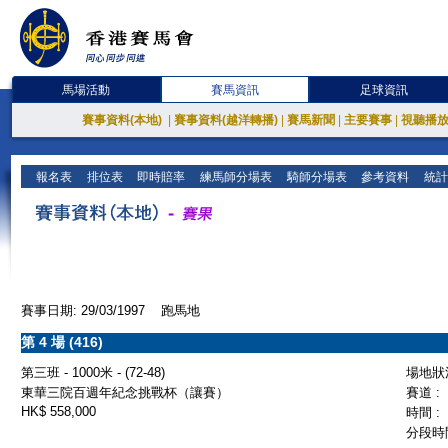
馬場活動
賽馬資訊
足球資訊
賽事資料(本地)
|
賽事資料(越洋轉播)
|
賽馬新聞
|
主要賽事
|
視聽播
報名表
排位表
即時賠率
練馬師分場表
騎師分場表
參考資料
統計
賽事日期: 29/03/1997 跑馬地
第 4 場 (416)
第三班 - 1000米 - (72-48)
場地狀況
東華三院百週年紀念挑戰杯（讓賽）
賽道 :
HK$ 558,000
時間 :
分段時間