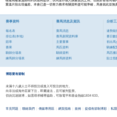
模擬鳥瞰重溫由特約供應商提供，供馬迷作個人娛樂資訊之用。但由於香港馬場
重溫片段出現偏差。本會已盡一切努力務求有關資料盡可能準確，馬會就此並無責
賽事資料
賽馬消息及資訊
分析工
報名表
賽馬消息
速勢能
排位表(本地)
賽馬新聞資料庫
賽日數
賠率
主要賽事
初出馬
賽果
馬匹資料
騎練配
騎師分場表
騎師資料
馬匹搬
練馬師分場表
練馬師資料
貼士指
博彩要有節制
未滿十八歲人士不得投注或進入可投注的地方。
向非法或海外莊家下注，即屬違法，且可被判監禁。
切勿沉迷賭博，如需尋求輔導協助，可致電平和基金熱線1834 633。
常見問題
|
聯絡我們
|
傳媒專用區
|
網頁指南
|
規例
|
提倡有節制博彩
|
私隱