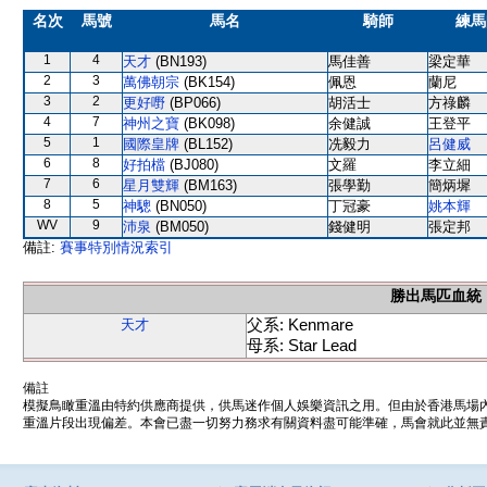
名次
馬號
馬名
騎師
練馬
1
4
天才
(BN193)
馬佳善
梁定華
2
3
萬佛朝宗
(BK154)
佩恩
蘭尼
3
2
更好嘢
(BP066)
胡活士
方祿麟
4
7
神州之寶
(BK098)
余健誠
王登平
5
1
國際皇牌
(BL152)
冼毅力
呂健威
6
8
好拍檔
(BJ080)
文羅
李立細
7
6
星月雙輝
(BM163)
張學勤
簡炳墀
8
5
神驄
(BN050)
丁冠豪
姚本輝
WV
9
沛泉
(BM050)
錢健明
張定邦
備註:
賽事特別情況索引
勝出馬匹血統
父系: Kenmare
天才
母系: Star Lead
備註
模擬鳥瞰重溫由特約供應商提供，供馬迷作個人娛樂資訊之用。但由於香港馬場
重溫片段出現偏差。本會已盡一切努力務求有關資料盡可能準確，馬會就此並無責