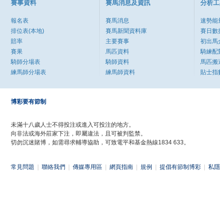
賽事資料
賽馬消息及資訊
分析工
報名表
賽馬消息
速勢能
排位表(本地)
賽馬新聞資料庫
賽日數
賠率
主要賽事
初出馬
賽果
馬匹資料
騎練配
騎師分場表
騎師資料
馬匹搬
練馬師分場表
練馬師資料
貼士指
博彩要有節制
未滿十八歲人士不得投注或進入可投注的地方。
向非法或海外莊家下注，即屬違法，且可被判監禁。
切勿沉迷賭博，如需尋求輔導協助，可致電平和基金熱線1834 633。
常見問題
|
聯絡我們
|
傳媒專用區
|
網頁指南
|
規例
|
提倡有節制博彩
|
私隱