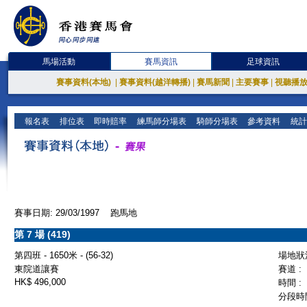
馬場活動
賽馬資訊
足球資訊
賽事資料(本地)
|
賽事資料(越洋轉播)
|
賽馬新聞
|
主要賽事
|
視聽播
報名表
排位表
即時賠率
練馬師分場表
騎師分場表
參考資料
統計
賽事日期: 29/03/1997 跑馬地
第 7 場 (419)
第四班 - 1650米 - (56-32)
場地狀況
東院道讓賽
賽道 :
HK$ 496,000
時間 :
分段時間