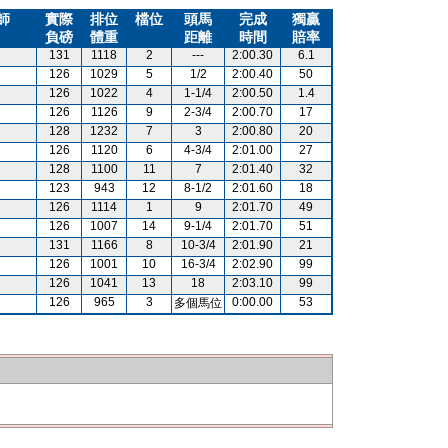
師
實際
排位
檔位
頭馬
完成
獨贏
負磅
體重
距離
時間
賠率
131
1118
2
---
2:00.30
6.1
126
1029
5
1/2
2:00.40
50
126
1022
4
1-1/4
2:00.50
1.4
126
1126
9
2-3/4
2:00.70
17
128
1232
7
3
2:00.80
20
126
1120
6
4-3/4
2:01.00
27
128
1100
11
7
2:01.40
32
123
943
12
8-1/2
2:01.60
18
126
1114
1
9
2:01.70
49
126
1007
14
9-1/4
2:01.70
51
131
1166
8
10-3/4
2:01.90
21
126
1001
10
16-3/4
2:02.90
99
126
1041
13
18
2:03.10
99
126
965
3
0:00.00
53
多個馬位