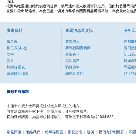
備註
模擬鳥瞰重溫由特約供應商提供，供馬迷作個人娛樂資訊之用。但由於香港馬場
重溫片段出現偏差。本會已盡一切努力務求有關資料盡可能準確，馬會就此並無責
賽事資料
賽馬消息及資訊
分析工
報名表
賽馬消息
速勢能
排位表(本地)
賽馬新聞資料庫
賽日數
賠率
主要賽事
初出馬
賽果
馬匹資料
騎練配
騎師分場表
騎師資料
馬匹搬
練馬師分場表
練馬師資料
貼士指
博彩要有節制
未滿十八歲人士不得投注或進入可投注的地方。
向非法或海外莊家下注，即屬違法，且可被判監禁。
切勿沉迷賭博，如需尋求輔導協助，可致電平和基金熱線1834 633。
常見問題
|
聯絡我們
|
傳媒專用區
|
網頁指南
|
規例
|
提倡有節制博彩
|
私隱