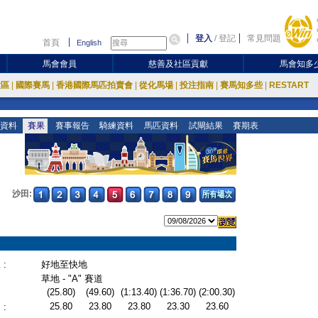
登入
/
登記
常見問題
首頁
English
馬會會員
慈善及社區貢獻
馬會知多
放區
|
國際賽馬
|
香港國際馬匹拍賣會
|
從化馬場
|
投注指南
|
賽馬知多些
|
RESTART
資料
賽果
賽事報告
騎練資料
馬匹資料
試閘結果
賽期表
沙田:
:
好地至快地
草地 - "A" 賽道
(25.80)
(49.60)
(1:13.40)
(1:36.70)
(2:00.30)
25.80
23.80
23.80
23.30
23.60
: