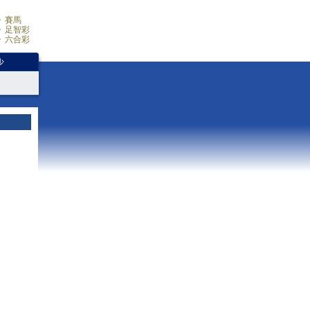
賽馬
足智彩
六合彩
少