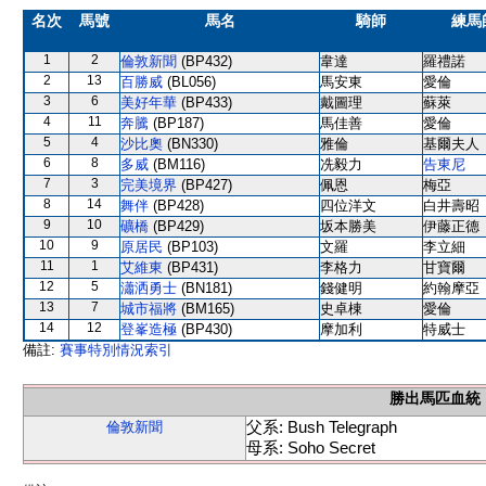
名次
馬號
馬名
騎師
練馬
1
2
倫敦新聞
(BP432)
韋達
羅禮諾
2
13
百勝威
(BL056)
馬安東
愛倫
3
6
美好年華
(BP433)
戴圖理
蘇萊
4
11
奔騰
(BP187)
馬佳善
愛倫
5
4
沙比奧
(BN330)
雅倫
基爾夫人
6
8
多威
(BM116)
冼毅力
告東尼
7
3
完美境界
(BP427)
佩恩
梅亞
8
14
舞伴
(BP428)
四位洋文
白井壽昭
9
10
礦橋
(BP429)
坂本勝美
伊藤正德
10
9
原居民
(BP103)
文羅
李立細
11
1
艾維東
(BP431)
李格力
甘寶爾
12
5
瀟洒勇士
(BN181)
錢健明
約翰摩亞
13
7
城市福將
(BM165)
史卓棟
愛倫
14
12
登峯造極
(BP430)
摩加利
特威士
備註:
賽事特別情況索引
勝出馬匹血統
父系: Bush Telegraph
倫敦新聞
母系: Soho Secret