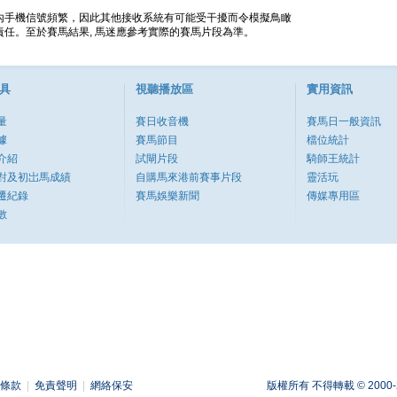
內手機信號頻繁，因此其他接收系統有可能受干擾而令模擬鳥瞰
任。至於賽馬結果, 馬迷應參考實際的賽馬片段為準。
具
視聽播放區
實用資訊
量
賽日收音機
賽馬日一般資訊
據
賽馬節目
檔位統計
介紹
試閘片段
騎師王統計
對及初岀馬成績
自購馬來港前賽事片段
靈活玩
遷紀錄
賽馬娛樂新聞
傳媒專用區
數
條款
|
免責聲明
|
網絡保安
版權所有 不得轉載 © 2000