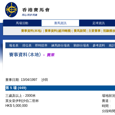
馬場活動
賽馬資訊
足球資訊
賽事資料(本地)
|
賽事資料(越洋轉播)
|
賽馬新聞
|
主要賽事
|
視聽播
報名表
排位表
即時賠率
練馬師分場表
騎師分場表
參考資料
統計
賽事日期: 13/04/1997 沙田
第 5 場 (449)
三歲及以上 - 2000米
場地狀況 
英女皇伊利沙伯二世杯
賽道 :
HK$ 5,000,000
時間 :
分段時間 