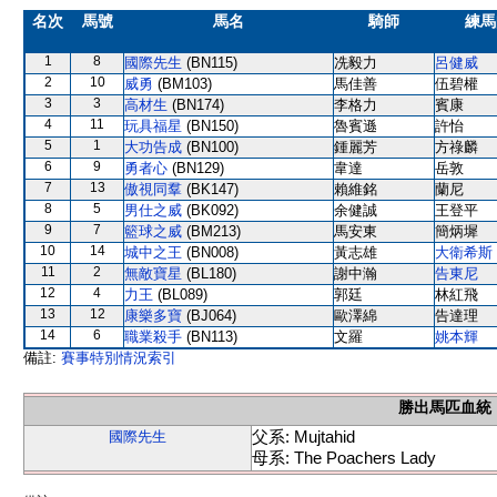
名次
馬號
馬名
騎師
練馬
1
8
國際先生
(BN115)
冼毅力
呂健威
2
10
威勇
(BM103)
馬佳善
伍碧權
3
3
高材生
(BN174)
李格力
賓康
4
11
玩具福星
(BN150)
魯賓遜
許怡
5
1
大功告成
(BN100)
鍾麗芳
方祿麟
6
9
勇者心
(BN129)
韋達
岳敦
7
13
傲視同羣
(BK147)
賴維銘
蘭尼
8
5
男仕之威
(BK092)
余健誠
王登平
9
7
籃球之威
(BM213)
馬安東
簡炳墀
10
14
城中之王
(BN008)
黃志雄
大衛希斯
11
2
無敵寶星
(BL180)
謝中瀚
告東尼
12
4
力王
(BL089)
郭廷
林紅飛
13
12
康樂多寶
(BJ064)
歐澤綿
告達理
14
6
職業殺手
(BN113)
文羅
姚本輝
備註:
賽事特別情況索引
勝出馬匹血統
父系: Mujtahid
國際先生
母系: The Poachers Lady