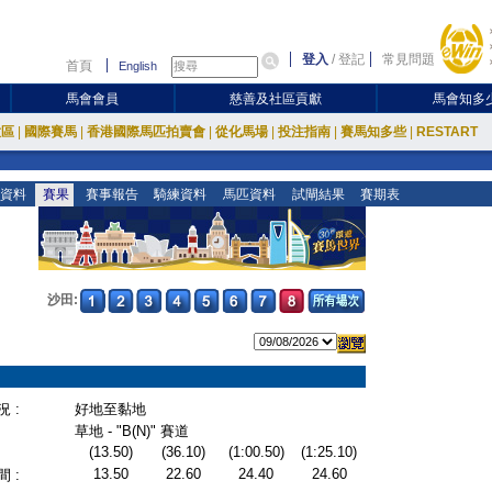
登入
/
登記
常見問題
首頁
English
馬會會員
慈善及社區貢獻
馬會知多
放區
|
國際賽馬
|
香港國際馬匹拍賣會
|
從化馬場
|
投注指南
|
賽馬知多些
|
RESTART
資料
賽果
賽事報告
騎練資料
馬匹資料
試閘結果
賽期表
沙田:
 :
好地至黏地
草地 - "B(N)" 賽道
(13.50)
(36.10)
(1:00.50)
(1:25.10)
13.50
22.60
24.40
24.60
 :