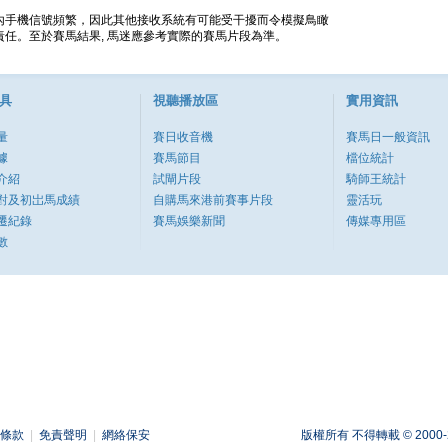
內手機信號頻繁，因此其他接收系統有可能受干擾而令模擬鳥瞰
任。至於賽馬結果, 馬迷應參考實際的賽馬片段為準。
具
視聽播放區
實用資訊
量
賽日收音機
賽馬日一般資訊
據
賽馬節目
檔位統計
介紹
試閘片段
騎師王統計
對及初岀馬成績
自購馬來港前賽事片段
靈活玩
遷紀錄
賽馬娛樂新聞
傳媒專用區
數
條款
|
免責聲明
|
網絡保安
版權所有 不得轉載 © 2000