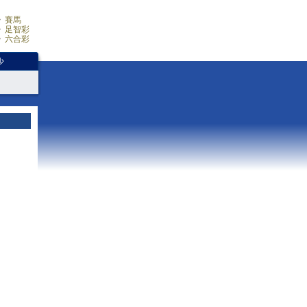
賽馬
足智彩
六合彩
少