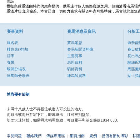
備註
模擬鳥瞰重溫由特約供應商提供，供馬迷作個人娛樂資訊之用。但由於香港馬場
重溫片段出現偏差。本會已盡一切努力務求有關資料盡可能準確，馬會就此並無責
賽事資料
賽馬消息及資訊
分析工
報名表
賽馬消息
速勢能
排位表(本地)
賽馬新聞資料庫
賽日數
賠率
主要賽事
初出馬
賽果
馬匹資料
騎練配
騎師分場表
騎師資料
馬匹搬
練馬師分場表
練馬師資料
貼士指
博彩要有節制
未滿十八歲人士不得投注或進入可投注的地方。
向非法或海外莊家下注，即屬違法，且可被判監禁。
切勿沉迷賭博，如需尋求輔導協助，可致電平和基金熱線1834 633。
常見問題
|
聯絡我們
|
傳媒專用區
|
網頁指南
|
規例
|
提倡有節制博彩
|
私隱