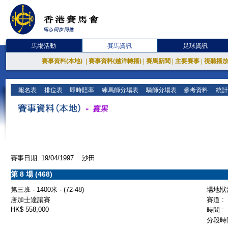
馬場活動
賽馬資訊
足球資訊
賽事資料(本地)
|
賽事資料(越洋轉播)
|
賽馬新聞
|
主要賽事
|
視聽播
報名表
排位表
即時賠率
練馬師分場表
騎師分場表
參考資料
統計
賽事日期: 19/04/1997 沙田
第 8 場 (468)
第三班 - 1400米 - (72-48)
場地狀況
唐加士達讓賽
賽道 :
HK$ 558,000
時間 :
分段時間