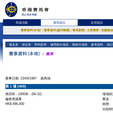
馬場活動
賽馬資訊
足球資訊
賽事資料(本地)
|
賽事資料(越洋轉播)
|
賽馬新聞
|
主要賽事
|
視聽播
報名表
排位表
即時賠率
練馬師分場表
騎師分場表
參考資料
統計
賽事日期: 23/04/1997 跑馬地
第 1 場 (469)
第四班 - 1000米 - (56-32)
場地狀況
倫敦塔讓賽
賽道 :
HK$ 496,000
時間 :
分段時間