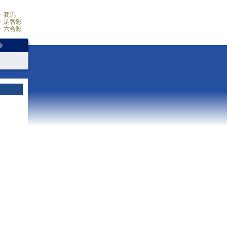
賽馬
足智彩
六合彩
少