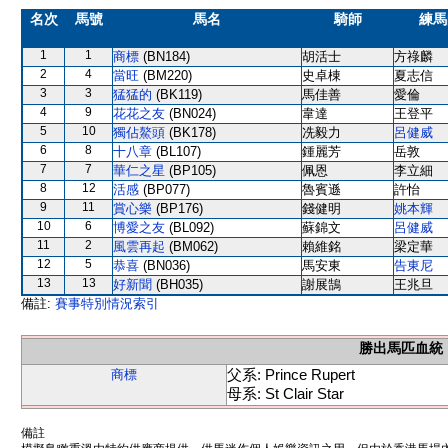
名次
馬號
馬名
騎師
練馬
1
1
商標
(BN184)
胡活士
方祿麟
2
4
當旺
(BM220)
史卓棟
夏志信
3
3
猛猛的
(BK119)
馬佳善
愛倫
4
9
花花之友
(BN024)
韋達
王登平
5
10
獨佔鰲頭
(BK178)
冼毅力
呂健威
6
8
十八章
(BL107)
鍾麗芳
岳敦
7
7
華仁之星
(BP105)
佩恩
李立細
8
12
活感
(BP077)
魯賓遜
許怡
9
11
賞心樂
(BP176)
錢健明
姚本輝
10
6
博愛之友
(BL092)
蘇錦文
呂健威
11
2
風雲再起
(BM062)
賴維銘
梁定華
12
5
恭喜
(BN036)
馬安東
告東尼
13
13
好新聞
(BH035)
謝展鵠
王兆旦
備註:
賽事特別情況索引
勝出馬匹血統
父系: Prince Rupert
商標
母系: St Clair Star
備註