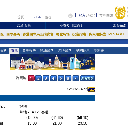
登入
/
登記
常見問題
首頁
English
馬會會員
慈善及社區貢獻
馬會知多
放區
|
國際賽馬
|
香港國際馬匹拍賣會
|
從化馬場
|
投注指南
|
賽馬知多些
|
RESTART
資料
賽果
賽事報告
騎練資料
馬匹資料
試閘結果
賽期表
跑馬地:
 :
好地
草地 - "A+2" 賽道
(13.00)
(34.80)
(58.10)
13.00
21.80
23.30
 :