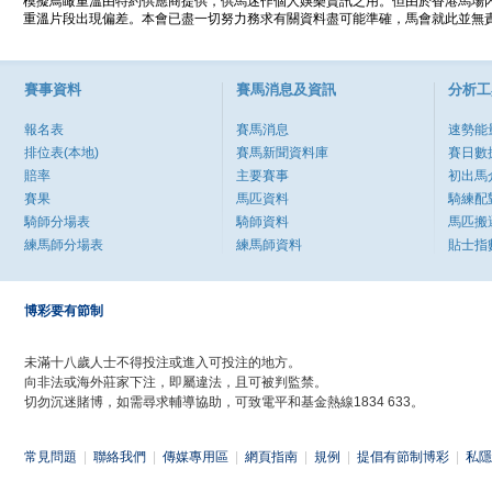
模擬鳥瞰重溫由特約供應商提供，供馬迷作個人娛樂資訊之用。但由於香港馬場
重溫片段出現偏差。本會已盡一切努力務求有關資料盡可能準確，馬會就此並無責
賽事資料
賽馬消息及資訊
分析工
報名表
賽馬消息
速勢能
排位表(本地)
賽馬新聞資料庫
賽日數
賠率
主要賽事
初出馬
賽果
馬匹資料
騎練配
騎師分場表
騎師資料
馬匹搬
練馬師分場表
練馬師資料
貼士指
博彩要有節制
未滿十八歲人士不得投注或進入可投注的地方。
向非法或海外莊家下注，即屬違法，且可被判監禁。
切勿沉迷賭博，如需尋求輔導協助，可致電平和基金熱線1834 633。
常見問題
|
聯絡我們
|
傳媒專用區
|
網頁指南
|
規例
|
提倡有節制博彩
|
私隱