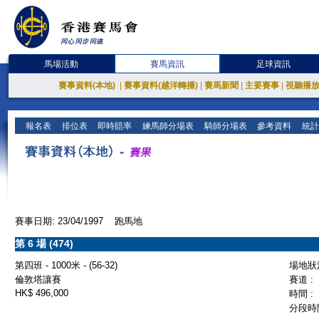
馬場活動
賽馬資訊
足球資訊
賽事資料(本地)
|
賽事資料(越洋轉播)
|
賽馬新聞
|
主要賽事
|
視聽播
報名表
排位表
即時賠率
練馬師分場表
騎師分場表
參考資料
統計
賽事日期: 23/04/1997 跑馬地
第 6 場 (474)
第四班 - 1000米 - (56-32)
場地狀況
倫敦塔讓賽
賽道 :
HK$ 496,000
時間 :
分段時間