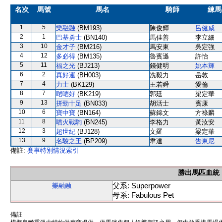
名次
馬號
馬名
騎師
練馬
1
5
樂融融
(BM193)
陳俊輝
呂健威
2
1
巴基勇士
(BN140)
馬佳善
李立細
3
10
金才子
(BM216)
馬安東
吳定強
4
12
多必得
(BM135)
魯賓遜
許怡
5
11
福之光
(BJ213)
錢健明
姚本輝
6
2
真好運
(BH003)
冼毅力
岳敦
7
4
力士
(BK129)
王若舜
愛倫
8
7
啱啱好
(BK219)
郭廷
梁定華
9
13
拼勁十足
(BN033)
胡活士
賓康
10
6
寶中寶
(BN164)
蘇錦文
方祿麟
11
8
噴火戰駒
(BN245)
李格力
黃汝安
12
3
超世紀
(BJ128)
文羅
梁定華
13
9
名駿之王
(BP209)
韋達
告東尼
備註:
賽事特別情況索引
勝出馬匹血統
父系: Superpower
樂融融
母系: Fabulous Pet
備註