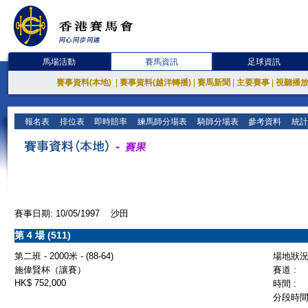
馬場活動
賽馬資訊
足球資訊
賽事資料(本地)
|
賽事資料(越洋轉播)
|
賽馬新聞
|
主要賽事
|
視聽播
報名表
排位表
即時賠率
練馬師分場表
騎師分場表
參考資料
統計
賽事日期: 10/05/1997 沙田
第 4 場 (511)
第二班 - 2000米 - (88-64)
場地狀況 
施偉賢杯（讓賽）
賽道 :
HK$ 752,000
時間 :
分段時間 