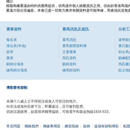
備註
模擬鳥瞰重溫由特約供應商提供，供馬迷作個人娛樂資訊之用。但由於香港馬場
重溫片段出現偏差。本會已盡一切努力務求有關資料盡可能準確，馬會就此並無責
賽事資料
賽馬消息及資訊
分析工
報名表
賽馬消息
速勢能
排位表(本地)
賽馬新聞資料庫
賽日數
賠率
主要賽事
初出馬
賽果
馬匹資料
騎練配
騎師分場表
騎師資料
馬匹搬
練馬師分場表
練馬師資料
貼士指
博彩要有節制
未滿十八歲人士不得投注或進入可投注的地方。
向非法或海外莊家下注，即屬違法，且可被判監禁。
切勿沉迷賭博，如需尋求輔導協助，可致電平和基金熱線1834 633。
常見問題
|
聯絡我們
|
傳媒專用區
|
網頁指南
|
規例
|
提倡有節制博彩
|
私隱