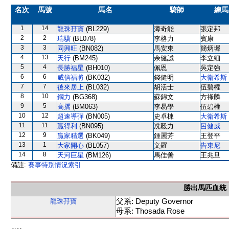
名次
馬號
馬名
騎師
練馬
1
14
龍珠孖寶
(BL229)
薄奇能
張定邦
2
2
瑞驥
(BL078)
李格力
賓康
3
3
同興旺
(BN082)
馬安東
簡炳墀
4
13
天行
(BM245)
余健誠
李立細
5
4
長勝福星
(BH010)
佩恩
吳定強
6
6
威信福將
(BK032)
錢健明
大衛希斯
7
7
後來居上
(BL032)
胡活士
伍碧權
8
10
鋼力
(BG368)
蘇錦文
方祿麟
9
5
高撟
(BM063)
李易學
伍碧權
10
12
超速導彈
(BN005)
史卓棟
大衛希斯
11
11
贏得利
(BN095)
冼毅力
呂健威
12
9
贏家精選
(BK049)
鍾麗芳
王登平
13
1
大家開心
(BL057)
文羅
告東尼
14
8
天河巨星
(BM126)
馬佳善
王兆旦
備註:
賽事特別情況索引
勝出馬匹血統
父系: Deputy Governor
龍珠孖寶
母系: Thosada Rose