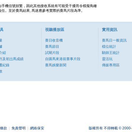
內手機信號頻繁，因此其他接收系統有可能受干擾而令模擬鳥瞰
任。至於賽馬結果, 馬迷應參考實際的賽馬片段為準。
具
視聽播放區
實用資訊
量
賽日收音機
賽馬日一般資訊
據
賽馬節目
檔位統計
介紹
試閘片段
騎師王統計
對及初岀馬成績
自購馬來港前賽事片段
靈活玩
遷紀錄
賽馬娛樂新聞
傳媒專用區
數
條款
|
免責聲明
|
網絡保安
版權所有 不得轉載 © 2000