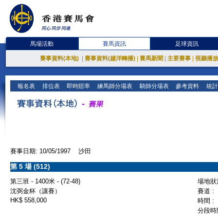
馬場活動
賽馬資訊
足球資訊
賽事資料(本地)
|
賽事資料(越洋轉播)
|
賽馬新聞
|
主要賽事
|
視聽播
報名表
排位表
即時賠率
練馬師分場表
騎師分場表
參考資料
統計
賽事日期: 10/05/1997 沙田
第 5 場 (512)
第三班 - 1400米 - (72-48)
場地狀況
沈弼金杯（讓賽）
賽道 :
HK$ 558,000
時間 :
分段時間