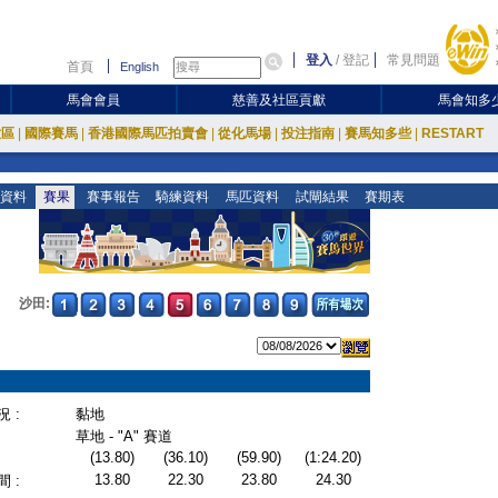
登入
/
登記
常見問題
首頁
English
馬會會員
慈善及社區貢獻
馬會知多
放區
|
國際賽馬
|
香港國際馬匹拍賣會
|
從化馬場
|
投注指南
|
賽馬知多些
|
RESTART
資料
賽果
賽事報告
騎練資料
馬匹資料
試閘結果
賽期表
沙田:
 :
黏地
草地 - "A" 賽道
(13.80)
(36.10)
(59.90)
(1:24.20)
13.80
22.30
23.80
24.30
 :