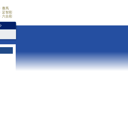
賽馬
足智彩
六合彩
少