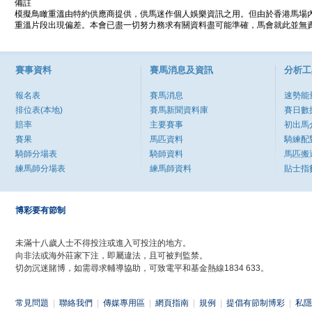
備註
模擬鳥瞰重溫由特約供應商提供，供馬迷作個人娛樂資訊之用。但由於香港馬場
重溫片段出現偏差。本會已盡一切努力務求有關資料盡可能準確，馬會就此並無責
賽事資料
賽馬消息及資訊
分析工
報名表
賽馬消息
速勢能
排位表(本地)
賽馬新聞資料庫
賽日數
賠率
主要賽事
初出馬
賽果
馬匹資料
騎練配
騎師分場表
騎師資料
馬匹搬
練馬師分場表
練馬師資料
貼士指
博彩要有節制
未滿十八歲人士不得投注或進入可投注的地方。
向非法或海外莊家下注，即屬違法，且可被判監禁。
切勿沉迷賭博，如需尋求輔導協助，可致電平和基金熱線1834 633。
常見問題
|
聯絡我們
|
傳媒專用區
|
網頁指南
|
規例
|
提倡有節制博彩
|
私隱