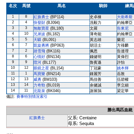
名次
馬號
馬名
騎師
練馬
1
8
紅旗勇士
(BP114)
史卓棟
大衛希斯
2
4
快發財
(BJ094)
冼毅力
約翰摩亞
3
3
無敵寶星
(BL180)
文羅
告東尼
4
10
兄弟波
(BL182)
薄奇能
約翰摩亞
5
5
天驕
(BL091)
黃志雄
蘭尼
6
7
凱旋勇將
(BP063)
胡活士
方祿麟
7
2
踏雪飛
(BK116)
佩恩
告達理
8
6
心情好
(BN134)
錢健明
黃偉烈
9
9
陞河
(BL177)
魯賓遜
許怡
10
12
眼鏡之星
(BL154)
丁冠豪
姚本輝
11
1
馬寶樂
(BN214)
鍾麗芳
岳敦
12
13
威勇
(BM103)
馬佳善
伍碧權
13
14
力奇勁
(BL019)
余健誠
李立細
14
11
北龍泉
(BK046)
謝展鵠
梁定華
備註:
賽事特別情況索引
勝出馬匹血統
父系: Centaine
紅旗勇士
母系: Sequita