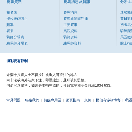
賽事資料
賽馬消息及資訊
分析工
報名表
賽馬消息
速勢能
排位表(本地)
賽馬新聞資料庫
賽日數
賠率
主要賽事
初出馬
賽果
馬匹資料
騎練配
騎師分場表
騎師資料
馬匹搬
練馬師分場表
練馬師資料
貼士指
博彩要有節制
未滿十八歲人士不得投注或進入可投注的地方。
向非法或海外莊家下注，即屬違法，且可被判監禁。
切勿沉迷賭博，如需尋求輔導協助，可致電平和基金熱線1834 633。
常見問題
|
聯絡我們
|
傳媒專用區
|
網頁指南
|
規例
|
提倡有節制博彩
|
私隱