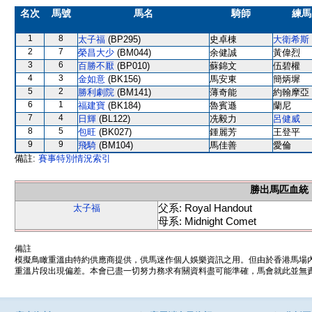
名次
馬號
馬名
騎師
練馬
1
8
太子福
(BP295)
史卓棟
大衛希斯
2
7
榮昌大少
(BM044)
余健誠
黃偉烈
3
6
百勝不厭
(BP010)
蘇錦文
伍碧權
4
3
金如意
(BK156)
馬安東
簡炳墀
5
2
勝利劇院
(BM141)
薄奇能
約翰摩亞
6
1
福建寶
(BK184)
魯賓遜
蘭尼
7
4
日輝
(BL122)
冼毅力
呂健威
8
5
包旺
(BK027)
鍾麗芳
王登平
9
9
飛騎
(BM104)
馬佳善
愛倫
備註:
賽事特別情況索引
勝出馬匹血統
父系: Royal Handout
太子福
母系: Midnight Comet
備註
模擬鳥瞰重溫由特約供應商提供，供馬迷作個人娛樂資訊之用。但由於香港馬場
重溫片段出現偏差。本會已盡一切努力務求有關資料盡可能準確，馬會就此並無責