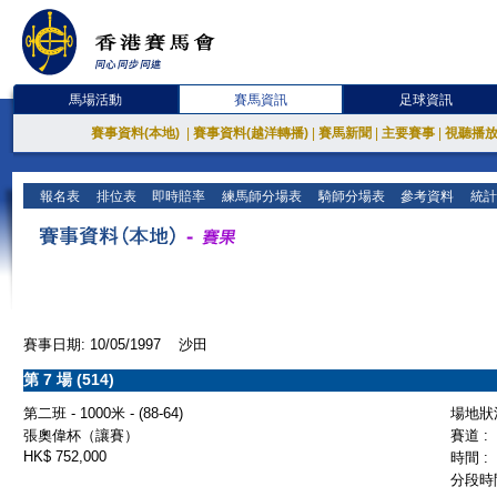
馬場活動
賽馬資訊
足球資訊
賽事資料(本地)
|
賽事資料(越洋轉播)
|
賽馬新聞
|
主要賽事
|
視聽播
報名表
排位表
即時賠率
練馬師分場表
騎師分場表
參考資料
統計
賽事日期: 10/05/1997 沙田
第 7 場 (514)
第二班 - 1000米 - (88-64)
場地狀況
張奧偉杯（讓賽）
賽道 :
HK$ 752,000
時間 :
分段時間