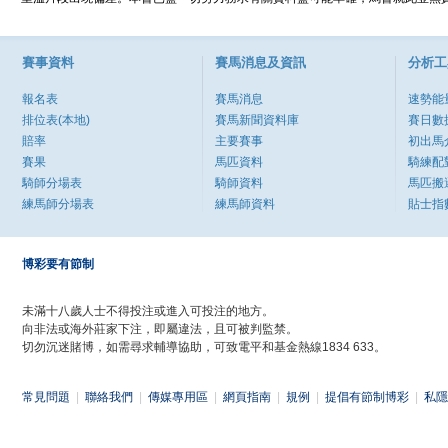
賽事資料
賽馬消息及資訊
分析工
報名表
賽馬消息
速勢能
排位表(本地)
賽馬新聞資料庫
賽日數
賠率
主要賽事
初出馬
賽果
馬匹資料
騎練配
騎師分場表
騎師資料
馬匹搬
練馬師分場表
練馬師資料
貼士指
博彩要有節制
未滿十八歲人士不得投注或進入可投注的地方。
向非法或海外莊家下注，即屬違法，且可被判監禁。
切勿沉迷賭博，如需尋求輔導協助，可致電平和基金熱線1834 633。
常見問題
|
聯絡我們
|
傳媒專用區
|
網頁指南
|
規例
|
提倡有節制博彩
|
私隱