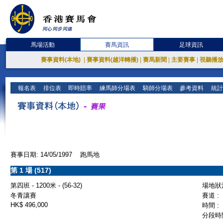
馬場活動
賽馬資訊
足球資訊
賽事資料(本地)
|
賽事資料(越洋轉播)
|
賽馬新聞
|
主要賽事
|
視聽播
報名表
排位表
即時賠率
練馬師分場表
騎師分場表
參考資料
統計
賽事日期: 14/05/1997 跑馬地
第 1 場 (517)
第四班 - 1200米 - (56-32)
場地狀況
冬青讓賽
賽道 :
HK$ 496,000
時間 :
分段時間