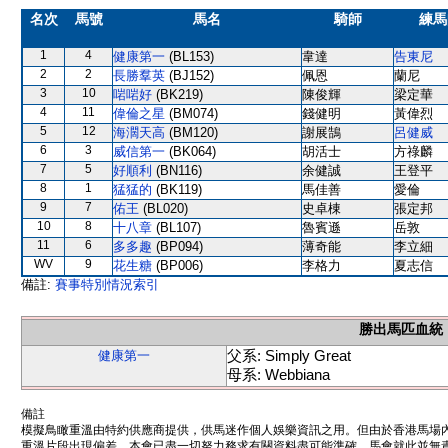
名次
馬號
馬名
騎師
練馬
1
4
健康第一
(BL153)
韋達
告東尼
2
2
長勝羣英
(BJ152)
佩恩
蘭尼
3
10
啱啱好
(BK219)
陳俊輝
梁定華
4
11
偉倫之星
(BM074)
錢健明
黃偉烈
5
12
海濶天高
(BM120)
謝展鵠
呂健威
6
3
威信第一
(BK064)
胡活士
方祿麟
7
5
好順利
(BN116)
余健誠
王登平
8
1
猛猛的
(BK119)
馬佳善
愛倫
9
7
佑王
(BL020)
史卓棟
張定邦
10
8
十八章
(BL107)
魯賓遜
岳敦
11
6
多多趣
(BP094)
薄奇能
李立細
WV
9
花生糖
(BP006)
李格力
夏志信
備註:
賽事特別情況索引
勝出馬匹血統
父系: Simply Great
健康第一
母系: Webbiana
備註
模擬鳥瞰重溫由特約供應商提供，供馬迷作個人娛樂資訊之用。但由於香港馬場
重溫片段出現偏差。本會已盡一切努力務求有關資料盡可能準確，馬會就此並無責