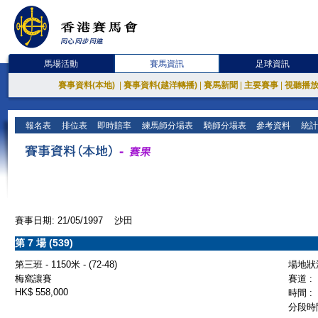
馬場活動
賽馬資訊
足球資訊
賽事資料(本地)
|
賽事資料(越洋轉播)
|
賽馬新聞
|
主要賽事
|
視聽播
報名表
排位表
即時賠率
練馬師分場表
騎師分場表
參考資料
統計
賽事日期: 21/05/1997 沙田
第 7 場 (539)
第三班 - 1150米 - (72-48)
場地狀況
梅窩讓賽
賽道 :
HK$ 558,000
時間 :
分段時間