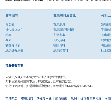
賽事資料
賽馬消息及資訊
分析工
報名表
賽馬消息
速勢能
排位表(本地)
賽馬新聞資料庫
賽日數
賠率
主要賽事
初出馬
賽果
馬匹資料
騎練配
騎師分場表
騎師資料
馬匹搬
練馬師分場表
練馬師資料
貼士指
博彩要有節制
未滿十八歲人士不得投注或進入可投注的地方。
向非法或海外莊家下注，即屬違法，且可被判監禁。
切勿沉迷賭博，如需尋求輔導協助，可致電平和基金熱線1834 633。
常見問題
|
聯絡我們
|
傳媒專用區
|
網頁指南
|
規例
|
提倡有節制博彩
|
私隱