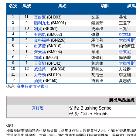
名次
馬號
馬名
騎師
練馬
1
11
真好運
(BH003)
文羅
岳敦
2
4
順利九七
(BM001)
鍾麗芳
王登平
3
10
利貞
(BK051)
史卓棟
王兆旦
4
2
有志氣
(BM052)
佩恩
姚本輝
5
6
金科福將
(BN226)
馬佳善
大衛希斯
6
5
出茅蘆
(BK016)
薄奇能
約翰摩亞
7
1
齊天福
(BM094)
韋達
告東尼
8
8
加威
(BM054)
張學勤
簡炳墀
9
7
天寶駒
(BP142)
黃志雄
大衛希斯
10
12
威信第一
(BK064)
蘇錦文
方祿麟
11
9
力奇勁
(BL019)
胡活士
李立細
12
3
酒寶
(BP150)
魯賓遜
夏志信
備註:
賽事特別情況索引
勝出馬匹血統
父系: Blushing Scribe
真好運
母系: Cutler Heights
備註
模擬鳥瞰重溫由特約供應商提供，供馬迷作個人娛樂資訊之用。但由於香港馬場
重溫片段出現偏差。本會已盡一切努力務求有關資料盡可能準確，馬會就此並無責