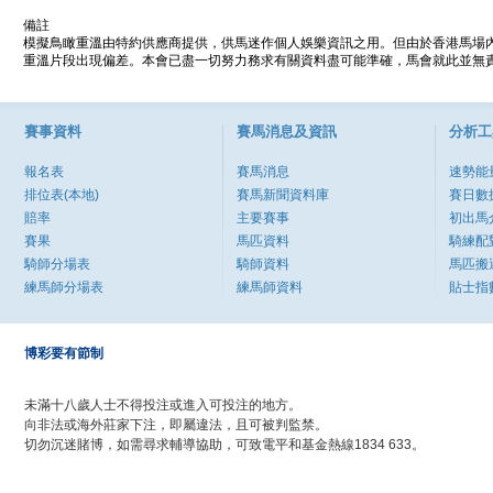
備註
模擬鳥瞰重溫由特約供應商提供，供馬迷作個人娛樂資訊之用。但由於香港馬場
重溫片段出現偏差。本會已盡一切努力務求有關資料盡可能準確，馬會就此並無責
賽事資料
賽馬消息及資訊
分析工
報名表
賽馬消息
速勢能
排位表(本地)
賽馬新聞資料庫
賽日數
賠率
主要賽事
初出馬
賽果
馬匹資料
騎練配
騎師分場表
騎師資料
馬匹搬
練馬師分場表
練馬師資料
貼士指
博彩要有節制
未滿十八歲人士不得投注或進入可投注的地方。
向非法或海外莊家下注，即屬違法，且可被判監禁。
切勿沉迷賭博，如需尋求輔導協助，可致電平和基金熱線1834 633。