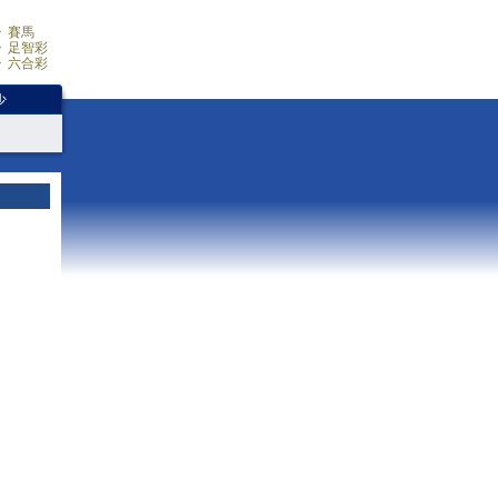
賽馬
足智彩
六合彩
少