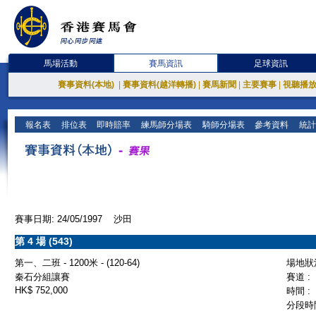
馬場活動
賽馬資訊
足球資訊
賽事資料(本地)
|
賽事資料(越洋轉播)
|
賽馬新聞
|
主要賽事
|
視聽播
報名表
排位表
即時賠率
練馬師分場表
騎師分場表
參考資料
統計
賽事日期: 24/05/1997 沙田
第 4 場 (543)
第一、二班 - 1200米 - (120-64)
場地狀況
秦石分組讓賽
賽道 :
HK$ 752,000
時間 :
分段時間