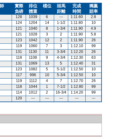
師
實際
排位
檔位
頭馬
完成
獨贏
負磅
體重
距離
時間
賠率
128
1039
6
---
1:11.60
2.8
124
1204
14
1-1/2
1:11.80
10
121
1040
8
1-3/4
1:11.90
4.9
121
1028
3
2
1:11.90
5.8
123
1042
12
2
1:11.90
26
119
1060
7
3
1:12.10
99
131
1130
11
3-3/4
1:12.20
26
118
1108
9
4-3/4
1:12.30
63
131
1069
13
5
1:12.40
31
123
1082
5
5-1/2
1:12.50
10
117
996
10
5-3/4
1:12.50
10
119
1112
4
7
1:12.70
26
118
1044
1
7-1/2
1:12.80
99
114
1012
2
16-3/4
1:14.20
99
120
---
---
---
---
---