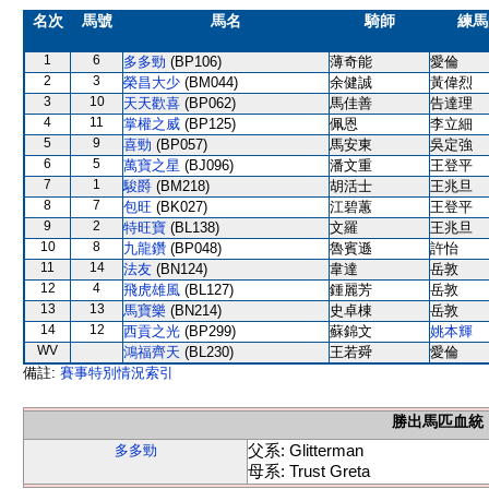
名次
馬號
馬名
騎師
練馬
1
6
多多勁
(BP106)
薄奇能
愛倫
2
3
榮昌大少
(BM044)
余健誠
黃偉烈
3
10
天天歡喜
(BP062)
馬佳善
告達理
4
11
掌權之威
(BP125)
佩恩
李立細
5
9
喜勁
(BP057)
馬安東
吳定強
6
5
萬寶之星
(BJ096)
潘文重
王登平
7
1
駿爵
(BM218)
胡活士
王兆旦
8
7
包旺
(BK027)
江碧蕙
王登平
9
2
特旺寶
(BL138)
文羅
王兆旦
10
8
九龍鑽
(BP048)
魯賓遜
許怡
11
14
法友
(BN124)
韋達
岳敦
12
4
飛虎雄風
(BL127)
鍾麗芳
岳敦
13
13
馬寶樂
(BN214)
史卓棟
岳敦
14
12
西貢之光
(BP299)
蘇錦文
姚本輝
WV
鴻福齊天
(BL230)
王若舜
愛倫
備註:
賽事特別情況索引
勝出馬匹血統
父系: Glitterman
多多勁
母系: Trust Greta