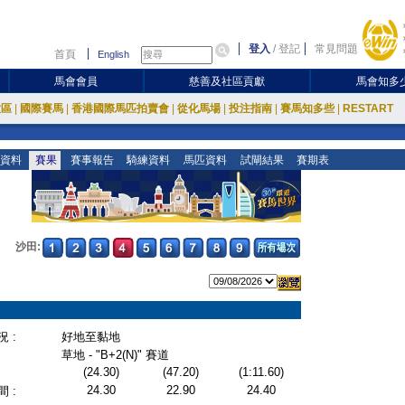
登入
/
登記
常見問題
首頁
English
馬會會員
慈善及社區貢獻
馬會知多
放區
|
國際賽馬
|
香港國際馬匹拍賣會
|
從化馬場
|
投注指南
|
賽馬知多些
|
RESTART
資料
賽果
賽事報告
騎練資料
馬匹資料
試閘結果
賽期表
沙田:
 :
好地至黏地
草地 - "B+2(N)" 賽道
(24.30)
(47.20)
(1:11.60)
24.30
22.90
24.40
 :