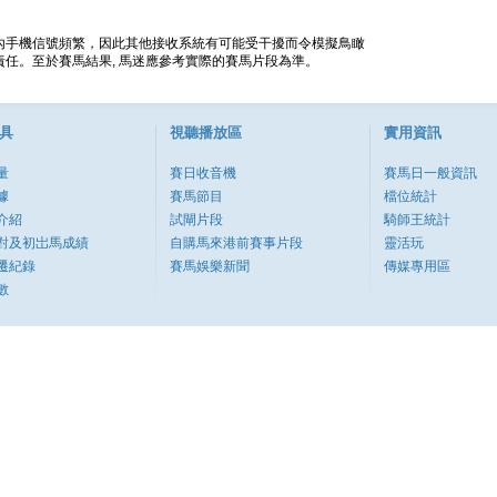
內手機信號頻繁，因此其他接收系統有可能受干擾而令模擬鳥瞰
任。至於賽馬結果, 馬迷應參考實際的賽馬片段為準。
具
視聽播放區
實用資訊
量
賽日收音機
賽馬日一般資訊
據
賽馬節目
檔位統計
介紹
試閘片段
騎師王統計
對及初岀馬成績
自購馬來港前賽事片段
靈活玩
遷紀錄
賽馬娛樂新聞
傳媒專用區
數