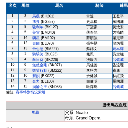
名次
馬號
馬名
騎師
練馬
1
3
馬驫
(BH261)
韋達
王登平
2
2
旭昇
(BG257)
史卓棟
羅國洲
3
8
駿利年
(BK127)
丁冠豪
黃汝安
4
5
美雪
(BM040)
薄奇能
方祿麟
5
14
朗星
(BM102)
薛順強
梁定華
6
12
寶圖
(BL070)
張學勤
簡炳墀
7
13
合心意
(BM227)
蘇錦文
姚本輝
8
1
騎騎笑
(BL023)
佩恩
吳定強
9
4
向日葵
(BK226)
冼毅力
呂健威
10
6
無敵金剛
(BK071)
馬佳善
告達理
11
9
微笑行動
(BM222)
李格力
賓康
12
10
新韻
(BK022)
余健誠
林紅飛
13
7
金力
(BL103)
錢健明
羅國洲
14
11
渦輪之王
(BN053)
歐澤綿
呂健威
備註:
賽事特別情況索引
勝出馬匹血統
父系: Noalto
馬驫
母系: Grand Opera