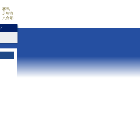
賽馬
足智彩
六合彩
少