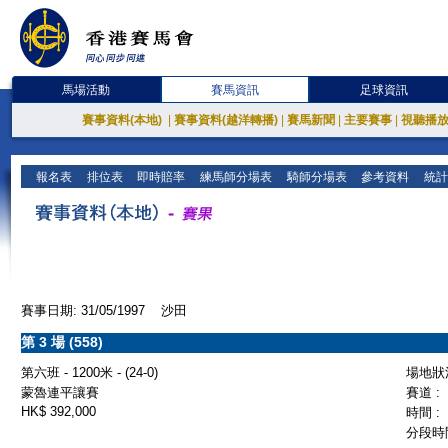
馬場活動
賽馬資訊
足球資訊
賽事資料(本地)
|
賽事資料(越洋轉播)
|
賽馬新聞
|
主要賽事
|
視聽播
報名表
排位表
即時賠率
練馬師分場表
騎師分場表
參考資料
統計
賽事日期: 31/05/1997 沙田
第 3 場 (558)
第六班 - 1200米 - (24-0)
場地狀況
蒙魯連平讓賽
賽道 :
HK$ 392,000
時間 :
分段時間