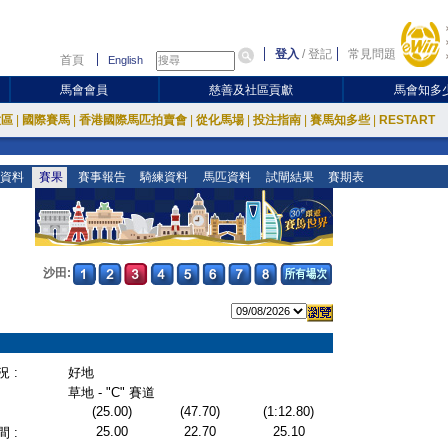
登入
/
登記
常見問題
首頁
English
馬會會員
慈善及社區貢獻
馬會知多
放區
|
國際賽馬
|
香港國際馬匹拍賣會
|
從化馬場
|
投注指南
|
賽馬知多些
|
RESTART
資料
賽果
賽事報告
騎練資料
馬匹資料
試閘結果
賽期表
沙田:
 :
好地
草地 - "C" 賽道
(25.00)
(47.70)
(1:12.80)
25.00
22.70
25.10
 :