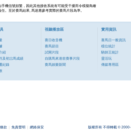
內手機信號頻繁，因此其他接收系統有可能受干擾而令模擬鳥瞰
任。至於賽馬結果, 馬迷應參考實際的賽馬片段為準。
具
視聽播放區
實用資訊
量
賽日收音機
賽馬日一般資訊
據
賽馬節目
檔位統計
介紹
試閘片段
騎師王統計
對及初岀馬成績
自購馬來港前賽事片段
靈活玩
遷紀錄
賽馬娛樂新聞
傳媒專用區
數
條款
|
免責聲明
|
網絡保安
版權所有 不得轉載 © 2000