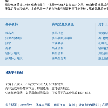
備註
模擬鳥瞰重溫由特約供應商提供，供馬迷作個人娛樂資訊之用。但由於香港馬場
重溫片段出現偏差。本會已盡一切努力務求有關資料盡可能準確，馬會就此並無責
賽事資料
賽馬消息及資訊
分析工
報名表
賽馬消息
速勢能
排位表(本地)
賽馬新聞資料庫
賽日數
賠率
主要賽事
初出馬
賽果
馬匹資料
騎練配
騎師分場表
騎師資料
馬匹搬
練馬師分場表
練馬師資料
貼士指
博彩要有節制
未滿十八歲人士不得投注或進入可投注的地方。
向非法或海外莊家下注，即屬違法，且可被判監禁。
切勿沉迷賭博，如需尋求輔導協助，可致電平和基金熱線1834 633。
常見問題
|
聯絡我們
|
傳媒專用區
|
網頁指南
|
規例
|
提倡有節制博彩
|
私隱