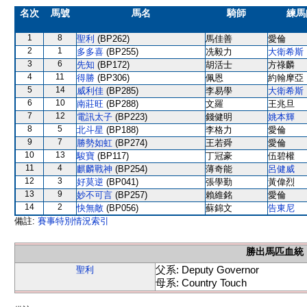
名次
馬號
馬名
騎師
練馬
1
8
聖利
(BP262)
馬佳善
愛倫
2
1
多多喜
(BP255)
冼毅力
大衛希斯
3
6
先知
(BP172)
胡活士
方祿麟
4
11
得勝
(BP306)
佩恩
約翰摩亞
5
14
威利佳
(BP285)
李易學
大衛希斯
6
10
南莊旺
(BP288)
文羅
王兆旦
7
12
電訊太子
(BP223)
錢健明
姚本輝
8
5
北斗星
(BP188)
李格力
愛倫
9
7
勝勢如虹
(BP274)
王若舜
愛倫
10
13
駿寶
(BP117)
丁冠豪
伍碧權
11
4
麒麟戰神
(BP254)
薄奇能
呂健威
12
3
好莫逆
(BP041)
張學勤
黃偉烈
13
9
妙不可言
(BP257)
賴維銘
愛倫
14
2
快無敵
(BP056)
蘇錦文
告東尼
備註:
賽事特別情況索引
勝出馬匹血統
父系: Deputy Governor
聖利
母系: Country Touch