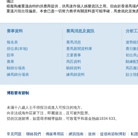
備註
模擬鳥瞰重溫由特約供應商提供，供馬迷作個人娛樂資訊之用。但由於香港馬場
重溫片段出現偏差。本會已盡一切努力務求有關資料盡可能準確，馬會就此並無責
賽事資料
賽馬消息及資訊
分析工
報名表
賽馬消息
速勢能
排位表(本地)
賽馬新聞資料庫
賽日數
賠率
主要賽事
初出馬
賽果
馬匹資料
騎練配
騎師分場表
騎師資料
馬匹搬
練馬師分場表
練馬師資料
貼士指
博彩要有節制
未滿十八歲人士不得投注或進入可投注的地方。
向非法或海外莊家下注，即屬違法，且可被判監禁。
切勿沉迷賭博，如需尋求輔導協助，可致電平和基金熱線1834 633。
常見問題
|
聯絡我們
|
傳媒專用區
|
網頁指南
|
規例
|
提倡有節制博彩
|
私隱