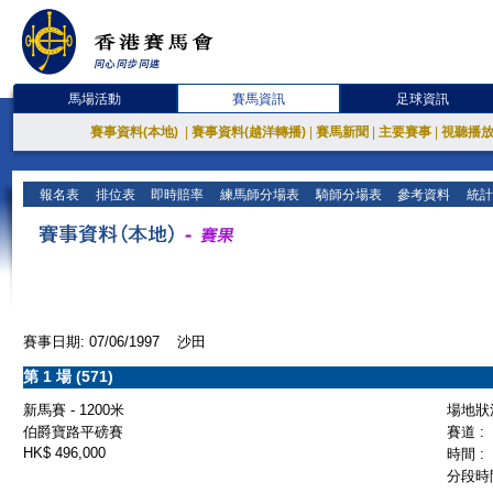
馬場活動
賽馬資訊
足球資訊
賽事資料(本地)
|
賽事資料(越洋轉播)
|
賽馬新聞
|
主要賽事
|
視聽播
報名表
排位表
即時賠率
練馬師分場表
騎師分場表
參考資料
統計
賽事日期: 07/06/1997 沙田
第 1 場 (571)
新馬賽 - 1200米
場地狀況
伯爵寶路平磅賽
賽道 :
HK$ 496,000
時間 :
分段時間