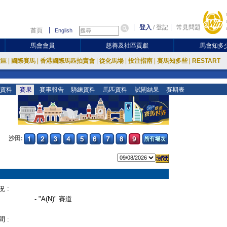
登入
/
登記
常見問題
首頁
English
馬會會員
慈善及社區貢獻
馬會知多
放區
|
國際賽馬
|
香港國際馬匹拍賣會
|
從化馬場
|
投注指南
|
賽馬知多些
|
RESTART
資料
賽果
賽事報告
騎練資料
馬匹資料
試閘結果
賽期表
沙田:
 :
- "A(N)" 賽道
 :