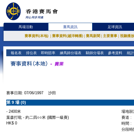
馬場活動
賽馬資訊
足球資訊
賽事資料(本地)
|
賽事資料(越洋轉播)
|
賽馬新聞
|
主要賽事
|
視聽播
報名表
排位表
即時賠率
練馬師分場表
騎師分場表
參考資料
統計
賽事日期: 07/06/1997 沙田
第 9 場 (0)
- 2400米
場地狀況
葉森打吡 - 約二四○○米 (國際一級賽)
賽道 :
HK$ 0
時間 :
分段時間