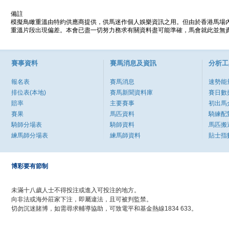
備註
模擬鳥瞰重溫由特約供應商提供，供馬迷作個人娛樂資訊之用。但由於香港馬場
重溫片段出現偏差。本會已盡一切努力務求有關資料盡可能準確，馬會就此並無責
賽事資料
賽馬消息及資訊
分析工
報名表
賽馬消息
速勢能
排位表(本地)
賽馬新聞資料庫
賽日數
賠率
主要賽事
初出馬
賽果
馬匹資料
騎練配
騎師分場表
騎師資料
馬匹搬
練馬師分場表
練馬師資料
貼士指
博彩要有節制
未滿十八歲人士不得投注或進入可投注的地方。
向非法或海外莊家下注，即屬違法，且可被判監禁。
切勿沉迷賭博，如需尋求輔導協助，可致電平和基金熱線1834 633。