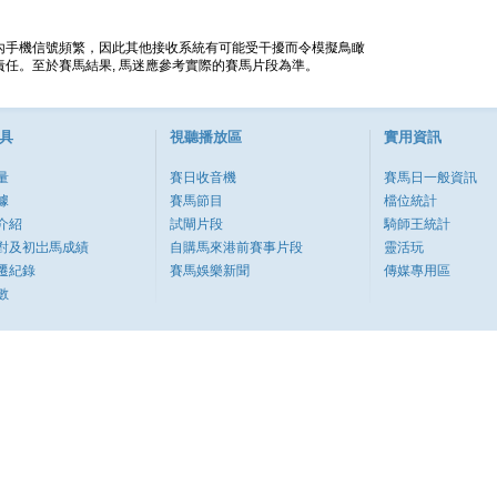
內手機信號頻繁，因此其他接收系統有可能受干擾而令模擬鳥瞰
任。至於賽馬結果, 馬迷應參考實際的賽馬片段為準。
具
視聽播放區
實用資訊
量
賽日收音機
賽馬日一般資訊
據
賽馬節目
檔位統計
介紹
試閘片段
騎師王統計
對及初岀馬成績
自購馬來港前賽事片段
靈活玩
遷紀錄
賽馬娛樂新聞
傳媒專用區
數