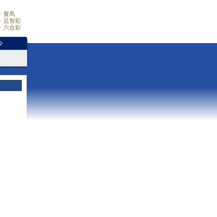
賽馬
足智彩
六合彩
少