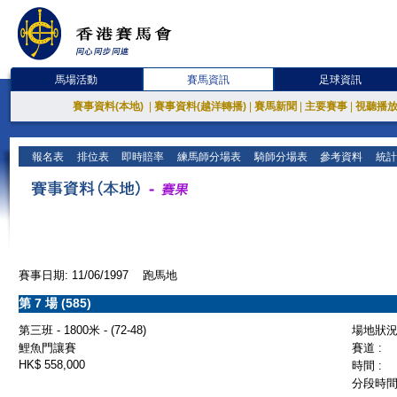
馬場活動
賽馬資訊
足球資訊
賽事資料(本地)
|
賽事資料(越洋轉播)
|
賽馬新聞
|
主要賽事
|
視聽播
報名表
排位表
即時賠率
練馬師分場表
騎師分場表
參考資料
統計
賽事日期: 11/06/1997 跑馬地
第 7 場 (585)
第三班 - 1800米 - (72-48)
場地狀況 
鯉魚門讓賽
賽道 :
HK$ 558,000
時間 :
分段時間 