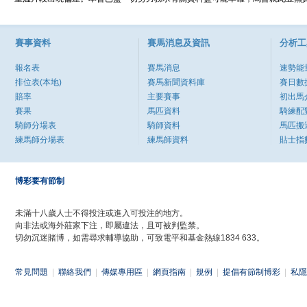
賽事資料
賽馬消息及資訊
分析工
報名表
賽馬消息
速勢能
排位表(本地)
賽馬新聞資料庫
賽日數
賠率
主要賽事
初出馬
賽果
馬匹資料
騎練配
騎師分場表
騎師資料
馬匹搬
練馬師分場表
練馬師資料
貼士指
博彩要有節制
未滿十八歲人士不得投注或進入可投注的地方。
向非法或海外莊家下注，即屬違法，且可被判監禁。
切勿沉迷賭博，如需尋求輔導協助，可致電平和基金熱線1834 633。
常見問題
|
聯絡我們
|
傳媒專用區
|
網頁指南
|
規例
|
提倡有節制博彩
|
私隱