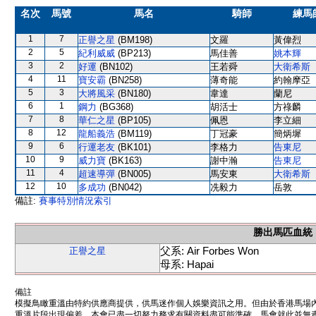
名次
馬號
馬名
騎師
練馬
1
7
正譽之星
(BM198)
文羅
黃偉烈
2
5
紀利威威
(BP213)
馬佳善
姚本輝
3
2
好運
(BN102)
王若舜
大衛希斯
4
11
寶安霸
(BN258)
薄奇能
約翰摩亞
5
3
大將風采
(BN180)
韋達
蘭尼
6
1
鋼力
(BG368)
胡活士
方祿麟
7
8
華仁之星
(BP105)
佩恩
李立細
8
12
龍船義浩
(BM119)
丁冠豪
簡炳墀
9
6
行運老友
(BK101)
李格力
告東尼
10
9
威力寶
(BK163)
謝中瀚
告東尼
11
4
超速導彈
(BN005)
馬安東
大衛希斯
12
10
多成功
(BN042)
冼毅力
岳敦
備註:
賽事特別情況索引
勝出馬匹血統
父系: Air Forbes Won
正譽之星
母系: Hapai
備註
模擬鳥瞰重溫由特約供應商提供，供馬迷作個人娛樂資訊之用。但由於香港馬場
重溫片段出現偏差。本會已盡一切努力務求有關資料盡可能準確，馬會就此並無責