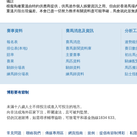
備註
模擬鳥瞰重溫由特約供應商提供，供馬迷作個人娛樂資訊之用。但由於香港馬場
重溫片段出現偏差。本會已盡一切努力務求有關資料盡可能準確，馬會就此並無責
賽事資料
賽馬消息及資訊
分析工
報名表
賽馬消息
速勢能
排位表(本地)
賽馬新聞資料庫
賽日數
賠率
主要賽事
初出馬
賽果
馬匹資料
騎練配
騎師分場表
騎師資料
馬匹搬
練馬師分場表
練馬師資料
貼士指
博彩要有節制
未滿十八歲人士不得投注或進入可投注的地方。
向非法或海外莊家下注，即屬違法，且可被判監禁。
切勿沉迷賭博，如需尋求輔導協助，可致電平和基金熱線1834 633。
常見問題
|
聯絡我們
|
傳媒專用區
|
網頁指南
|
規例
|
提倡有節制博彩
|
私隱