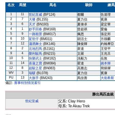
名次
馬號
馬名
騎師
練馬
1
11
世紀至威
(BP124)
都爾
告達理
2
7
大嘜
(BL155)
夏力信
賓康
3
6
天才
(BN193)
夏偉卓
梁定華
4
1
妙手回春
(BM169)
曾超祺
愛倫
5
9
一路順景
(BM017)
佩恩
張定邦
6
10
駕世仔
(BM011)
胡活士
方祿麟
7
12
瀟洒舞士
(BK146)
陳俊輝
約翰摩亞
8
2
北地烈馬
(BJ161)
韋達
王登平
9
4
榮利駿馬
(BN215)
文羅
王兆旦
10
5
快樂武士
(BM182)
冼毅力
岳敦
11
14
喜蓮之寶
(BM084)
霍達
姚本輝
12
8
超駿之星
(BN083)
高雅志
簡炳墀
WV
3
瑞驥
(BL078)
夏力信
賓康
PU
13
大旗手
(BM243)
馬佳善
大衛希斯
備註:
賽事特別情況索引
勝出馬匹血統
父系: Clay Hero
世紀至威
母系: Te Akau Trek