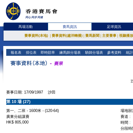
馬場活動
賽馬資訊
足球資訊
賽事資料(本地)
|
賽事資料(越洋轉播)
|
賽馬新聞
|
主要賽事
|
視聽播
報名表
排位表
即時賠率
練馬師分場表
騎師分場表
參考資料
統計
賽事日期: 17/09/1997 沙田
第 10 場 (27)
第一、二班 - 1600米 - (120-64)
場地狀況
廣東分組讓賽
賽道 :
HK$ 805,000
時間 :
分段時間