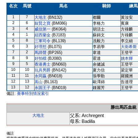
名次
馬號
馬名
騎師
練馬
1
7
大地主
(BN132)
都爾
黃汝安
2
6
敍賢之寶
(BM086)
李格力
賓康
3
4
威信第一
(BK064)
胡活士
方祿麟
4
1
紐西蘭金
(BJ183)
蘇錦文
方祿麟
5
8
三軍司令
(BL139)
冼毅力
李立細
6
3
好理想
(BL075)
李易學
大衛希斯
7
2
馬蹄聲
(BP265)
韋達
王登平
8
9
好拍檔
(BJ080)
霍達
姚本輝
9
5
香港勇士
(BN060)
余健誠
王登平
10
10
玩具男爵
(BN142)
夏力信
梁定華
11
11
永同贏
(BN018)
張學勤
羅國洲
12
13
嵩山
(BL163)
歐澤綿
告達理
13
12
永固王子
(BN019)
鍾麗芳
王登平
備註:
賽事特別情況索引
勝出馬匹血統
父系: Archregent
大地主
母系: Badilla
備註