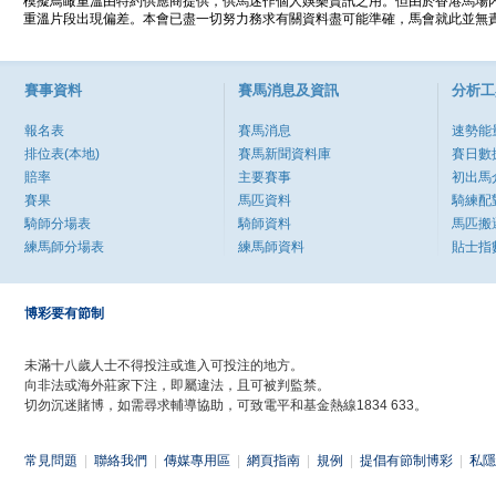
模擬鳥瞰重溫由特約供應商提供，供馬迷作個人娛樂資訊之用。但由於香港馬場
重溫片段出現偏差。本會已盡一切努力務求有關資料盡可能準確，馬會就此並無責
賽事資料
賽馬消息及資訊
分析工
報名表
賽馬消息
速勢能
排位表(本地)
賽馬新聞資料庫
賽日數
賠率
主要賽事
初出馬
賽果
馬匹資料
騎練配
騎師分場表
騎師資料
馬匹搬
練馬師分場表
練馬師資料
貼士指
博彩要有節制
未滿十八歲人士不得投注或進入可投注的地方。
向非法或海外莊家下注，即屬違法，且可被判監禁。
切勿沉迷賭博，如需尋求輔導協助，可致電平和基金熱線1834 633。
常見問題
|
聯絡我們
|
傳媒專用區
|
網頁指南
|
規例
|
提倡有節制博彩
|
私隱