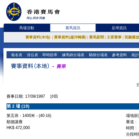
馬場活動
賽馬資訊
足球資訊
賽事資料(本地)
|
賽事資料(越洋轉播)
|
賽馬新聞
|
主要賽事
|
視聽播
報名表
排位表
即時賠率
練馬師分場表
騎師分場表
參考資料
統計
賽事日期: 17/09/1997 沙田
第 2 場 (19)
第五班 - 1400米 - (40-16)
場地狀況
順德讓賽
賽道 :
HK$ 472,000
時間 :
分段時間