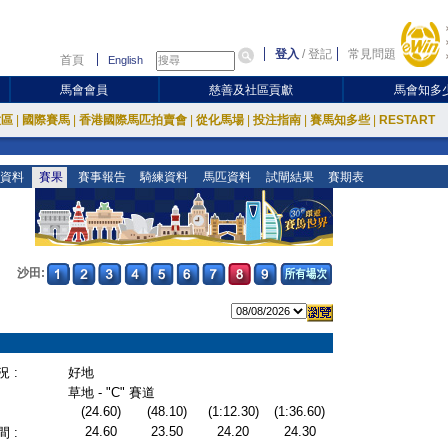
登入
/
登記
常見問題
首頁
English
馬會會員
慈善及社區貢獻
馬會知多
放區
|
國際賽馬
|
香港國際馬匹拍賣會
|
從化馬場
|
投注指南
|
賽馬知多些
|
RESTART
資料
賽果
賽事報告
騎練資料
馬匹資料
試閘結果
賽期表
沙田:
 :
好地
草地 - "C" 賽道
(24.60)
(48.10)
(1:12.30)
(1:36.60)
24.60
23.50
24.20
24.30
 :