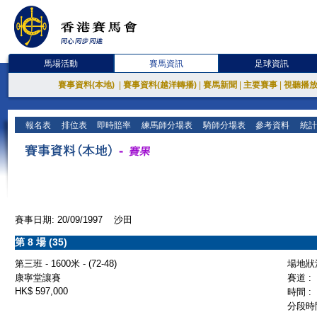
馬場活動
賽馬資訊
足球資訊
賽事資料(本地)
|
賽事資料(越洋轉播)
|
賽馬新聞
|
主要賽事
|
視聽播
報名表
排位表
即時賠率
練馬師分場表
騎師分場表
參考資料
統計
賽事日期: 20/09/1997 沙田
第 8 場 (35)
第三班 - 1600米 - (72-48)
場地狀況
康寧堂讓賽
賽道 :
HK$ 597,000
時間 :
分段時間