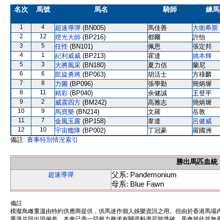
名次
馬號
馬名
騎師
練馬
1
4
超速導彈
(BN005)
馬佳善
大衛希斯
2
12
燈光大師
(BP216)
都爾
許怡
3
5
任性
(BN101)
佩恩
張定邦
4
1
紀利威威
(BP213)
霍達
姚本輝
5
3
大將風采
(BN180)
夏力信
蘭尼
6
6
凱旋勇將
(BP063)
胡活士
方祿麟
7
8
力圖
(BP096)
張學勤
簡炳墀
8
11
精彩
(BP040)
余健誠
王登平
9
2
威震四方
(BM242)
高雅志
簡炳墀
10
9
馬寶樂
(BN214)
文羅
岳敦
11
7
金風玉露
(BP158)
韋達
呂健威
12
10
宇宙艦隊
(BP002)
丁冠豪
羅國洲
備註:
賽事特別情況索引
勝出馬匹血統
父系: Pandemonium
超速導彈
母系: Blue Fawn
備註
模擬鳥瞰重溫由特約供應商提供，供馬迷作個人娛樂資訊之用。但由於香港馬場
重溫片段出現偏差。本會已盡一切努力務求有關資料盡可能準確，馬會就此並無責