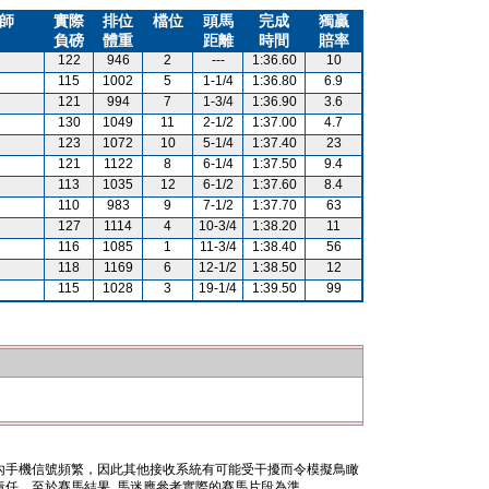
師
實際
排位
檔位
頭馬
完成
獨贏
負磅
體重
距離
時間
賠率
122
946
2
---
1:36.60
10
115
1002
5
1-1/4
1:36.80
6.9
121
994
7
1-3/4
1:36.90
3.6
130
1049
11
2-1/2
1:37.00
4.7
123
1072
10
5-1/4
1:37.40
23
121
1122
8
6-1/4
1:37.50
9.4
113
1035
12
6-1/2
1:37.60
8.4
110
983
9
7-1/2
1:37.70
63
127
1114
4
10-3/4
1:38.20
11
116
1085
1
11-3/4
1:38.40
56
118
1169
6
12-1/2
1:38.50
12
115
1028
3
19-1/4
1:39.50
99
內手機信號頻繁，因此其他接收系統有可能受干擾而令模擬鳥瞰
任。至於賽馬結果, 馬迷應參考實際的賽馬片段為準。