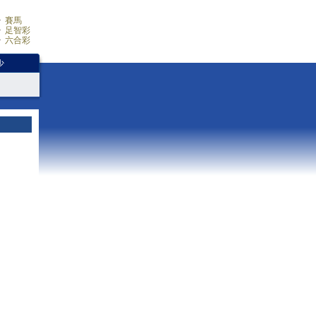
賽馬
足智彩
六合彩
少