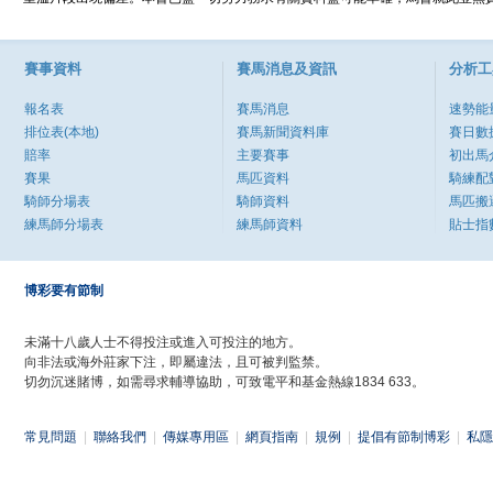
賽事資料
賽馬消息及資訊
分析工
報名表
賽馬消息
速勢能
排位表(本地)
賽馬新聞資料庫
賽日數
賠率
主要賽事
初出馬
賽果
馬匹資料
騎練配
騎師分場表
騎師資料
馬匹搬
練馬師分場表
練馬師資料
貼士指
博彩要有節制
未滿十八歲人士不得投注或進入可投注的地方。
向非法或海外莊家下注，即屬違法，且可被判監禁。
切勿沉迷賭博，如需尋求輔導協助，可致電平和基金熱線1834 633。
常見問題
|
聯絡我們
|
傳媒專用區
|
網頁指南
|
規例
|
提倡有節制博彩
|
私隱