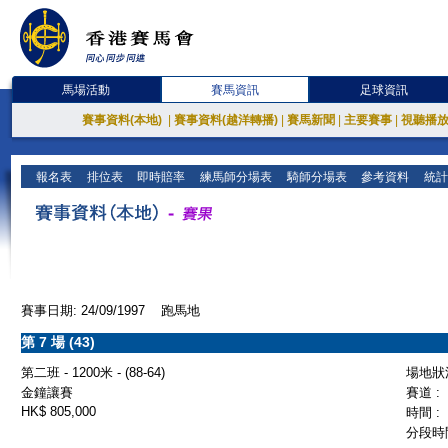
馬場活動
賽馬資訊
足球資訊
賽事資料(本地)
|
賽事資料(越洋轉播)
|
賽馬新聞
|
主要賽事
|
視聽播
報名表
排位表
即時賠率
練馬師分場表
騎師分場表
參考資料
統計
賽事日期: 24/09/1997 跑馬地
第 7 場 (43)
第二班 - 1200米 - (88-64)
場地狀況
金鐘讓賽
賽道 :
HK$ 805,000
時間 :
分段時間