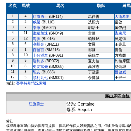
名次
馬號
馬名
騎師
練馬
1
4
紅旗勇士
(BP114)
馬佳善
大衛希斯
2
2
威榮
(BL110)
冼毅力
岳敦
3
7
泰康
(BM022)
胡活士
黃偉烈
4
11
繼續加速
(BN049)
韋達
告東尼
5
12
海豚
(BL015)
賴維銘
吳定強
6
6
潮州金
(BN211)
文羅
王兆旦
7
1
百發百
(BM215)
都爾
愛倫
8
10
十分滿意
(BP091)
蘇錦文
方祿麟
9
9
勝利多
(BP072)
夏力信
約翰摩亞
10
8
更要當先
(BM068)
高雅志
簡炳墀
11
3
龍友
(BL083)
丁冠豪
呂健威
12
5
順利九七
(BM001)
余健誠
王登平
備註:
賽事特別情況索引
勝出馬匹血統
父系: Centaine
紅旗勇士
母系: Sequita
備註
模擬鳥瞰重溫由特約供應商提供，供馬迷作個人娛樂資訊之用。但由於香港馬場
重溫片段出現偏差。本會已盡一切努力務求有關資料盡可能準確，馬會就此並無責