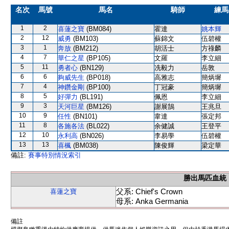
名次
馬號
馬名
騎師
練馬
1
2
喜蓮之寶
(BM084)
霍達
姚本輝
2
12
威勇
(BM103)
蘇錦文
伍碧權
3
1
奔放
(BM212)
胡活士
方祿麟
4
7
華仁之星
(BP105)
文羅
李立細
5
11
勇者心
(BN129)
冼毅力
岳敦
6
6
夠威先生
(BP018)
高雅志
簡炳墀
7
4
神鑽金剛
(BP100)
丁冠豪
簡炳墀
8
5
好彈力
(BL191)
佩恩
李立細
9
3
天河巨星
(BM126)
謝展鵠
王兆旦
10
9
任性
(BN101)
韋達
張定邦
11
8
各施各法
(BL022)
余健誠
王登平
12
10
永利高
(BN026)
李易學
伍碧權
13
13
喜楓
(BM038)
陳俊輝
梁定華
備註:
賽事特別情況索引
勝出馬匹血統
父系: Chief's Crown
喜蓮之寶
母系: Anka Germania
備註