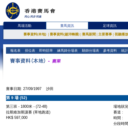
馬場活動
賽馬資訊
足球資訊
賽事資料(本地)
|
賽事資料(越洋轉播)
|
賽馬新聞
|
主要賽事
|
視聽播
報名表
排位表
即時賠率
練馬師分場表
騎師分場表
參考資料
統計
賽事日期: 27/09/1997 沙田
第 9 場 (52)
第三班 - 1800米 - (72-48)
場地狀況 
拉斯維加斯讓賽 (草地跑道)
賽道 :
HK$ 597,000
時間 :
分段時間 