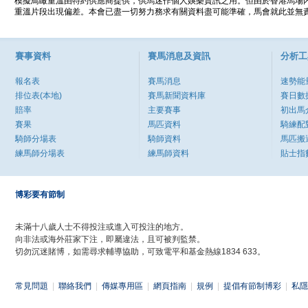
模擬鳥瞰重溫由特約供應商提供，供馬迷作個人娛樂資訊之用。但由於香港馬場
重溫片段出現偏差。本會已盡一切努力務求有關資料盡可能準確，馬會就此並無責
賽事資料
賽馬消息及資訊
分析工
報名表
賽馬消息
速勢能
排位表(本地)
賽馬新聞資料庫
賽日數
賠率
主要賽事
初出馬
賽果
馬匹資料
騎練配
騎師分場表
騎師資料
馬匹搬
練馬師分場表
練馬師資料
貼士指
博彩要有節制
未滿十八歲人士不得投注或進入可投注的地方。
向非法或海外莊家下注，即屬違法，且可被判監禁。
切勿沉迷賭博，如需尋求輔導協助，可致電平和基金熱線1834 633。
常見問題
|
聯絡我們
|
傳媒專用區
|
網頁指南
|
規例
|
提倡有節制博彩
|
私隱