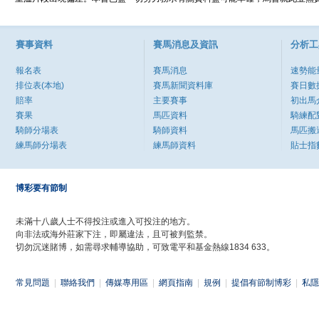
賽事資料
賽馬消息及資訊
分析工
報名表
賽馬消息
速勢能
排位表(本地)
賽馬新聞資料庫
賽日數
賠率
主要賽事
初出馬
賽果
馬匹資料
騎練配
騎師分場表
騎師資料
馬匹搬
練馬師分場表
練馬師資料
貼士指
博彩要有節制
未滿十八歲人士不得投注或進入可投注的地方。
向非法或海外莊家下注，即屬違法，且可被判監禁。
切勿沉迷賭博，如需尋求輔導協助，可致電平和基金熱線1834 633。
常見問題
|
聯絡我們
|
傳媒專用區
|
網頁指南
|
規例
|
提倡有節制博彩
|
私隱