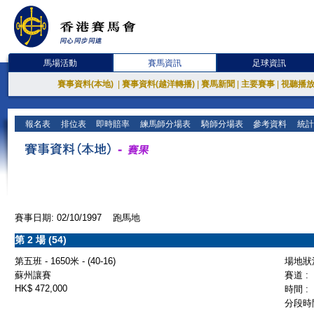
馬場活動
賽馬資訊
足球資訊
賽事資料(本地)
|
賽事資料(越洋轉播)
|
賽馬新聞
|
主要賽事
|
視聽播
報名表
排位表
即時賠率
練馬師分場表
騎師分場表
參考資料
統計
賽事日期: 02/10/1997 跑馬地
第 2 場 (54)
第五班 - 1650米 - (40-16)
場地狀況
蘇州讓賽
賽道 :
HK$ 472,000
時間 :
分段時間