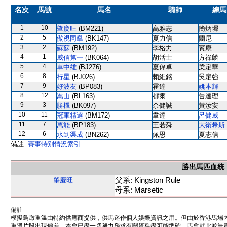
名次
馬號
馬名
騎師
練馬
1
10
肇慶旺
(BM221)
高雅志
簡炳墀
2
5
傲視同羣
(BK147)
夏力信
蘭尼
3
2
蘇蘇
(BM192)
李格力
賓康
4
1
威信第一
(BK064)
胡活士
方祿麟
5
4
車中雄
(BJ276)
夏偉卓
梁定華
6
8
行星
(BJ026)
賴維銘
吳定強
7
9
好波友
(BP083)
霍達
姚本輝
8
12
嵩山
(BL163)
都爾
告達理
9
3
勝機
(BK097)
余健誠
黃汝安
10
11
冠軍精選
(BM172)
韋達
呂健威
11
7
萬能
(BP183)
王若舜
大衛希斯
12
6
水到渠成
(BN262)
佩恩
夏志信
備註:
賽事特別情況索引
勝出馬匹血統
父系: Kingston Rule
肇慶旺
母系: Marsetic
備註
模擬鳥瞰重溫由特約供應商提供，供馬迷作個人娛樂資訊之用。但由於香港馬場
重溫片段出現偏差。本會已盡一切努力務求有關資料盡可能準確，馬會就此並無責