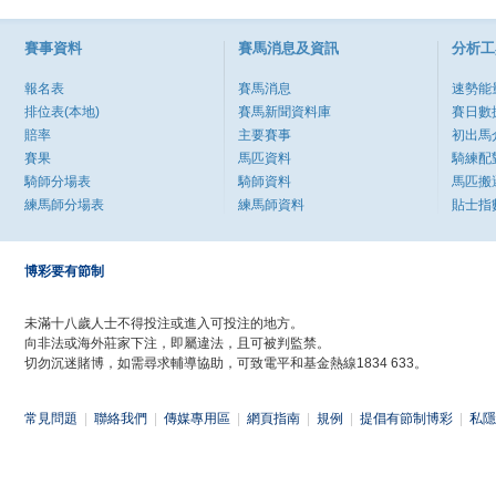
賽事資料
賽馬消息及資訊
分析工
報名表
賽馬消息
速勢能
排位表(本地)
賽馬新聞資料庫
賽日數
賠率
主要賽事
初出馬
賽果
馬匹資料
騎練配
騎師分場表
騎師資料
馬匹搬
練馬師分場表
練馬師資料
貼士指
博彩要有節制
未滿十八歲人士不得投注或進入可投注的地方。
向非法或海外莊家下注，即屬違法，且可被判監禁。
切勿沉迷賭博，如需尋求輔導協助，可致電平和基金熱線1834 633。
常見問題
|
聯絡我們
|
傳媒專用區
|
網頁指南
|
規例
|
提倡有節制博彩
|
私隱