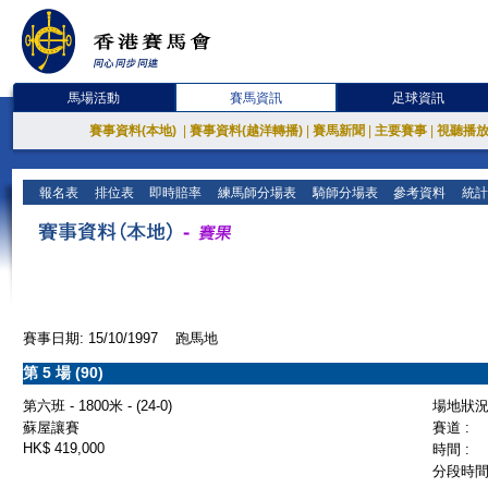
馬場活動
賽馬資訊
足球資訊
賽事資料(本地)
|
賽事資料(越洋轉播)
|
賽馬新聞
|
主要賽事
|
視聽播
報名表
排位表
即時賠率
練馬師分場表
騎師分場表
參考資料
統計
賽事日期: 15/10/1997 跑馬地
第 5 場 (90)
第六班 - 1800米 - (24-0)
場地狀況 
蘇屋讓賽
賽道 :
HK$ 419,000
時間 :
分段時間 