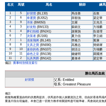
名次
馬號
馬名
騎師
練馬
1
5
好習慣
(BL130)
馬佳善
岳敦
2
6
幸運寶
(BJ052)
薛順強
梁定華
3
9
沛泉
(BM050)
文羅
王兆旦
4
3
好友勁
(BM133)
蘇錦文
方祿麟
5
4
夢幻拍檔
(BN241)
謝展鵠
告達理
6
7
決策者
(BJ166)
夏力信
李立細
7
1
清泉飛將
(BL140)
李格力
賓康
8
8
文具之寶
(BN090)
高雅志
簡炳墀
9
10
迷你的色
(BN107)
胡活士
方祿麟
10
11
綠色之皇
(BN138)
錢健明
羅國洲
11
2
玩具男爵
(BN142)
夏偉卓
梁定華
備註:
賽事特別情況索引
勝出馬匹血統
父系: Entitled
好習慣
母系: Greatest Pleasure
備註
模擬鳥瞰重溫由特約供應商提供，供馬迷作個人娛樂資訊之用。但由於香港馬場
重溫片段出現偏差。本會已盡一切努力務求有關資料盡可能準確，馬會就此並無責