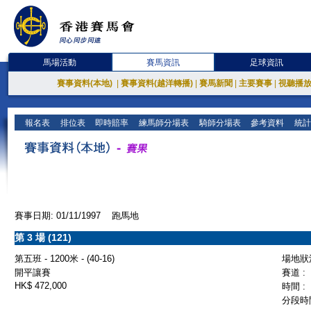
馬場活動
賽馬資訊
足球資訊
賽事資料(本地)
|
賽事資料(越洋轉播)
|
賽馬新聞
|
主要賽事
|
視聽播
報名表
排位表
即時賠率
練馬師分場表
騎師分場表
參考資料
統計
賽事日期: 01/11/1997 跑馬地
第 3 場 (121)
第五班 - 1200米 - (40-16)
場地狀況
開平讓賽
賽道 :
HK$ 472,000
時間 :
分段時間