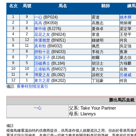
名次
馬號
馬名
騎師
練馬
1
9
一心
(BP024)
霍達
姚本輝
2
3
高高
(BK059)
高雅志
簡炳墀
3
6
車中雄
(BJ276)
夏偉卓
梁定華
4
2
花花之友
(BN024)
韋達
王登平
5
12
幸運翹楚
(BN051)
錢健明
何良
6
11
真有勁
(BM032)
佩恩
吳定強
7
8
拼勁十足
(BN033)
李格力
賓康
8
7
莫卧王子
(BJ264)
都爾
夏志信
9
5
活磁勇士
(BL184)
胡活士
方祿麟
10
10
立港駿馬
(BM027)
夏力信
岳敦
11
4
博愛之友
(BL092)
談樹文
呂健威
12
1
東方之星
(BK202)
丁冠豪
何良
備註:
賽事特別情況索引
勝出馬匹血統
父系: Take Your Partner
一心
母系: Llannys
備註
模擬鳥瞰重溫由特約供應商提供，供馬迷作個人娛樂資訊之用。但由於香港馬場
重溫片段出現偏差。本會已盡一切努力務求有關資料盡可能準確，馬會就此並無責