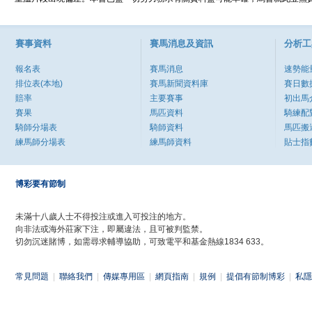
賽事資料
賽馬消息及資訊
分析工
報名表
賽馬消息
速勢能
排位表(本地)
賽馬新聞資料庫
賽日數
賠率
主要賽事
初出馬
賽果
馬匹資料
騎練配
騎師分場表
騎師資料
馬匹搬
練馬師分場表
練馬師資料
貼士指
博彩要有節制
未滿十八歲人士不得投注或進入可投注的地方。
向非法或海外莊家下注，即屬違法，且可被判監禁。
切勿沉迷賭博，如需尋求輔導協助，可致電平和基金熱線1834 633。
常見問題
|
聯絡我們
|
傳媒專用區
|
網頁指南
|
規例
|
提倡有節制博彩
|
私隱