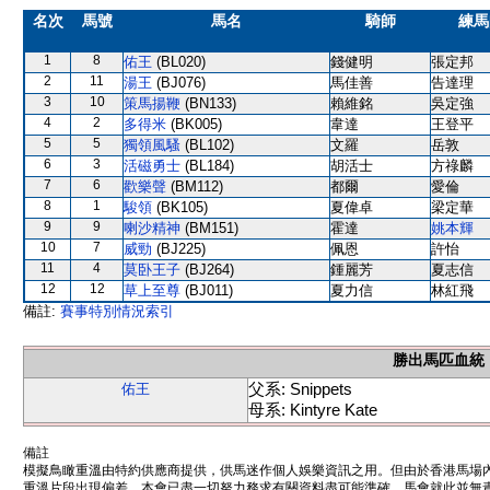
名次
馬號
馬名
騎師
練馬
1
8
佑王
(BL020)
錢健明
張定邦
2
11
湯王
(BJ076)
馬佳善
告達理
3
10
策馬揚鞭
(BN133)
賴維銘
吳定強
4
2
多得米
(BK005)
韋達
王登平
5
5
獨領風騷
(BL102)
文羅
岳敦
6
3
活磁勇士
(BL184)
胡活士
方祿麟
7
6
歡樂聲
(BM112)
都爾
愛倫
8
1
駿領
(BK105)
夏偉卓
梁定華
9
9
喇沙精神
(BM151)
霍達
姚本輝
10
7
威勁
(BJ225)
佩恩
許怡
11
4
莫卧王子
(BJ264)
鍾麗芳
夏志信
12
12
草上至尊
(BJ011)
夏力信
林紅飛
備註:
賽事特別情況索引
勝出馬匹血統
父系: Snippets
佑王
母系: Kintyre Kate
備註
模擬鳥瞰重溫由特約供應商提供，供馬迷作個人娛樂資訊之用。但由於香港馬場
重溫片段出現偏差。本會已盡一切努力務求有關資料盡可能準確，馬會就此並無責