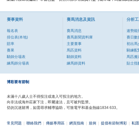
賽事資料
賽馬消息及資訊
分析工
報名表
賽馬消息
速勢能
排位表(本地)
賽馬新聞資料庫
賽日數
賠率
主要賽事
初出馬
賽果
馬匹資料
騎練配
騎師分場表
騎師資料
馬匹搬
練馬師分場表
練馬師資料
貼士指
博彩要有節制
未滿十八歲人士不得投注或進入可投注的地方。
向非法或海外莊家下注，即屬違法，且可被判監禁。
切勿沉迷賭博，如需尋求輔導協助，可致電平和基金熱線1834 633。
常見問題
|
聯絡我們
|
傳媒專用區
|
網頁指南
|
規例
|
提倡有節制博彩
|
私隱