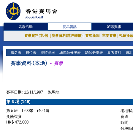
馬場活動
賽馬資訊
足球資訊
賽事資料(本地)
|
賽事資料(越洋轉播)
|
賽馬新聞
|
主要賽事
|
視聽播
報名表
排位表
即時賠率
練馬師分場表
騎師分場表
參考資料
統計
賽事日期: 12/11/1997 跑馬地
第 6 場 (149)
第五班 - 1200米 - (40-16)
場地狀況
奕蔭讓賽
賽道 :
HK$ 472,000
時間 :
分段時間