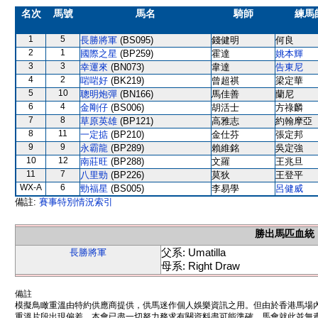
名次
馬號
馬名
騎師
練馬
1
5
長勝將軍
(BS095)
錢健明
何良
2
1
國際之星
(BP259)
霍達
姚本輝
3
3
幸運來
(BN073)
韋達
告東尼
4
2
啱啱好
(BK219)
曾超祺
梁定華
5
10
聰明炮彈
(BN166)
馬佳善
蘭尼
6
4
金剛仔
(BS006)
胡活士
方祿麟
7
8
草原英雄
(BP121)
高雅志
約翰摩亞
8
11
一定掂
(BP210)
金仕芬
張定邦
9
9
永霸龍
(BP289)
賴維銘
吳定強
10
12
南莊旺
(BP288)
文羅
王兆旦
11
7
八里勁
(BP226)
莫狄
王登平
WX-A
6
勁福星
(BS005)
李易學
呂健威
備註:
賽事特別情況索引
勝出馬匹血統
父系: Umatilla
長勝將軍
母系: Right Draw
備註
模擬鳥瞰重溫由特約供應商提供，供馬迷作個人娛樂資訊之用。但由於香港馬場
重溫片段出現偏差。本會已盡一切努力務求有關資料盡可能準確，馬會就此並無責