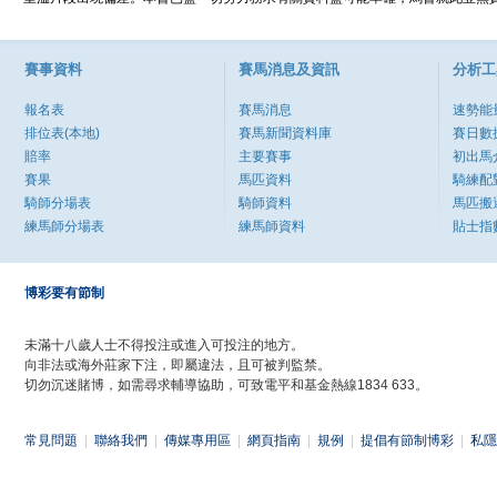
賽事資料
賽馬消息及資訊
分析工
報名表
賽馬消息
速勢能
排位表(本地)
賽馬新聞資料庫
賽日數
賠率
主要賽事
初出馬
賽果
馬匹資料
騎練配
騎師分場表
騎師資料
馬匹搬
練馬師分場表
練馬師資料
貼士指
博彩要有節制
未滿十八歲人士不得投注或進入可投注的地方。
向非法或海外莊家下注，即屬違法，且可被判監禁。
切勿沉迷賭博，如需尋求輔導協助，可致電平和基金熱線1834 633。
常見問題
|
聯絡我們
|
傳媒專用區
|
網頁指南
|
規例
|
提倡有節制博彩
|
私隱