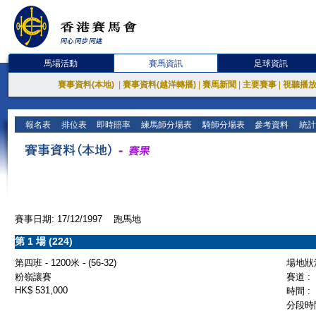
馬場活動
賽馬資訊
足球資訊
賽事資料(本地)
|
賽事資料(越洋轉播)
|
賽馬新聞
|
主要賽事
|
視聽播
報名表
排位表
即時賠率
練馬師分場表
騎師分場表
參考資料
統計
賽事日期: 17/12/1997 跑馬地
第 1 場 (224)
第四班 - 1200米 - (56-32)
場地狀況
粉嶺讓賽
賽道 :
HK$ 531,000
時間 :
分段時間