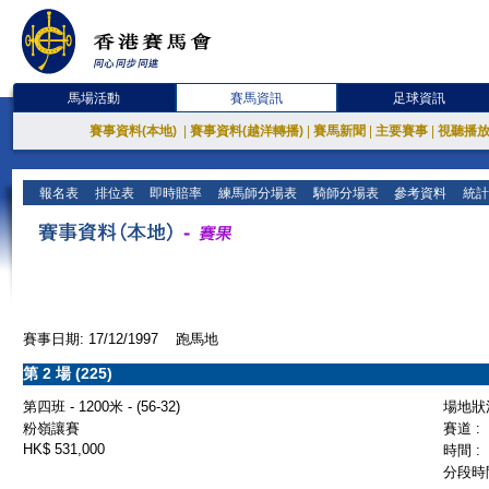
馬場活動
賽馬資訊
足球資訊
賽事資料(本地)
|
賽事資料(越洋轉播)
|
賽馬新聞
|
主要賽事
|
視聽播
報名表
排位表
即時賠率
練馬師分場表
騎師分場表
參考資料
統計
賽事日期: 17/12/1997 跑馬地
第 2 場 (225)
第四班 - 1200米 - (56-32)
場地狀況
粉嶺讓賽
賽道 :
HK$ 531,000
時間 :
分段時間