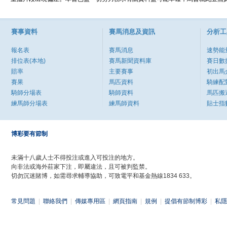
賽事資料
賽馬消息及資訊
分析工
報名表
賽馬消息
速勢能
排位表(本地)
賽馬新聞資料庫
賽日數
賠率
主要賽事
初出馬
賽果
馬匹資料
騎練配
騎師分場表
騎師資料
馬匹搬
練馬師分場表
練馬師資料
貼士指
博彩要有節制
未滿十八歲人士不得投注或進入可投注的地方。
向非法或海外莊家下注，即屬違法，且可被判監禁。
切勿沉迷賭博，如需尋求輔導協助，可致電平和基金熱線1834 633。
常見問題
|
聯絡我們
|
傳媒專用區
|
網頁指南
|
規例
|
提倡有節制博彩
|
私隱