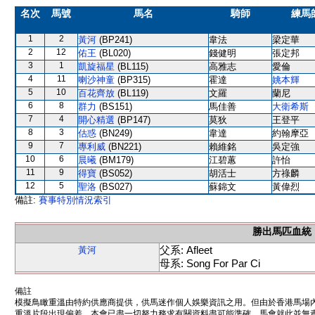
名次
馬號
馬名
騎師
練馬
1
2
黃河
(BP241)
韋法
梁定華
2
12
佑王
(BL020)
錢健明
張定邦
3
1
凱旋福星
(BL115)
高雅志
愛倫
4
11
喇沙神童
(BP315)
霍達
姚本輝
5
10
百花齊放
(BL119)
文羅
蘭尼
6
8
群力
(BS151)
馬佳善
大衛希斯
7
4
開心精選
(BP147)
莫狄
王登平
8
3
估惑
(BN249)
韋達
約翰摩亞
9
7
專利威
(BN221)
賴維銘
吳定強
10
6
晨曦
(BM179)
江碧蕙
許怡
11
9
得寶
(BS052)
胡活士
方祿麟
12
5
聖洛
(BS027)
蘇錦文
黃偉烈
備註:
賽事特別情況索引
勝出馬匹血統
父系: Afleet
黃河
母系: Song For Par Ci
備註
模擬鳥瞰重溫由特約供應商提供，供馬迷作個人娛樂資訊之用。但由於香港馬場
重溫片段出現偏差。本會已盡一切努力務求有關資料盡可能準確，馬會就此並無責