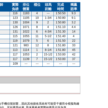
師
實際
排位
檔位
頭馬
完成
獨贏
負磅
體重
距離
時間
賠率
116
1183
4
---
1:50.50
9.3
123
1105
10
1-3/4
1:50.80
9.1
130
1004
9
2
1:50.80
3.2
126
1071
8
4
1:51.10
4.4
131
1022
6
4-3/4
1:51.30
14
115
1055
11
5-1/2
1:51.40
4
119
1079
5
6
1:51.50
22
121
983
12
8
1:51.80
33
113
1114
1
8-1/4
1:51.80
45
117
1053
2
15-1/2
1:53.00
42
117
1139
7
15-1/2
1:53.00
37
109
---
---
---
---
---
內手機信號頻繁，因此其他接收系統有可能受干擾而令模擬鳥瞰
任。至於賽馬結果, 馬迷應參考實際的賽馬片段為準。