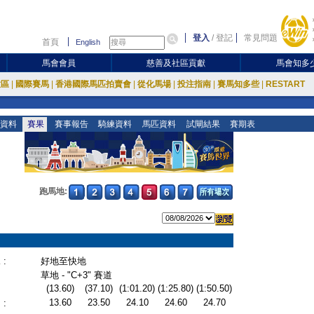
登入
/
登記
常見問題
首頁
English
馬會會員
慈善及社區貢獻
馬會知多
放區
|
國際賽馬
|
香港國際馬匹拍賣會
|
從化馬場
|
投注指南
|
賽馬知多些
|
RESTART
資料
賽果
賽事報告
騎練資料
馬匹資料
試閘結果
賽期表
跑馬地:
:
好地至快地
草地 - "C+3" 賽道
(13.60)
(37.10)
(1:01.20)
(1:25.80)
(1:50.50)
13.60
23.50
24.10
24.60
24.70
: