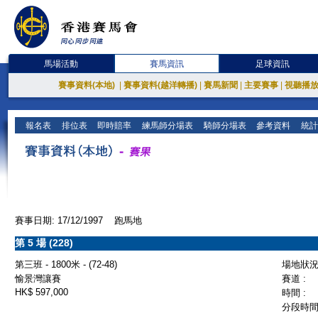
馬場活動
賽馬資訊
足球資訊
賽事資料(本地)
|
賽事資料(越洋轉播)
|
賽馬新聞
|
主要賽事
|
視聽播
報名表
排位表
即時賠率
練馬師分場表
騎師分場表
參考資料
統計
賽事日期: 17/12/1997 跑馬地
第 5 場 (228)
第三班 - 1800米 - (72-48)
場地狀況 
愉景灣讓賽
賽道 :
HK$ 597,000
時間 :
分段時間 