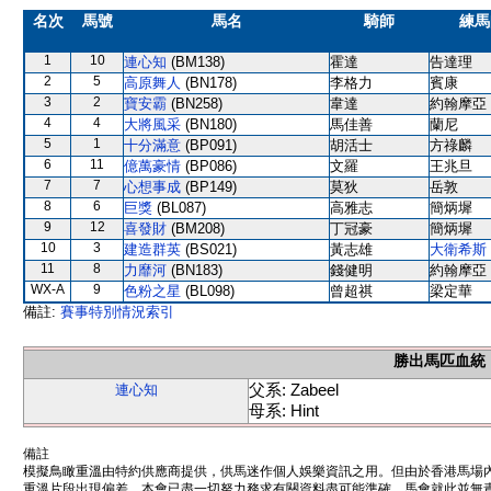
名次
馬號
馬名
騎師
練馬
1
10
連心知
(BM138)
霍達
告達理
2
5
高原舞人
(BN178)
李格力
賓康
3
2
寶安霸
(BN258)
韋達
約翰摩亞
4
4
大將風采
(BN180)
馬佳善
蘭尼
5
1
十分滿意
(BP091)
胡活士
方祿麟
6
11
億萬豪情
(BP086)
文羅
王兆旦
7
7
心想事成
(BP149)
莫狄
岳敦
8
6
巨獎
(BL087)
高雅志
簡炳墀
9
12
喜發財
(BM208)
丁冠豪
簡炳墀
10
3
建造群英
(BS021)
黃志雄
大衛希斯
11
8
力靡河
(BN183)
錢健明
約翰摩亞
WX-A
9
色粉之星
(BL098)
曾超祺
梁定華
備註:
賽事特別情況索引
勝出馬匹血統
父系: Zabeel
連心知
母系: Hint
備註
模擬鳥瞰重溫由特約供應商提供，供馬迷作個人娛樂資訊之用。但由於香港馬場
重溫片段出現偏差。本會已盡一切努力務求有關資料盡可能準確，馬會就此並無責