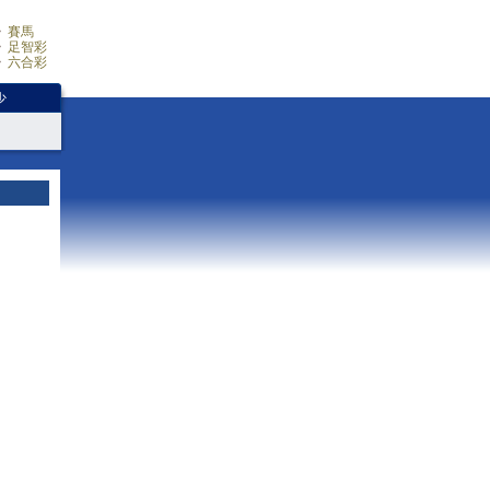
賽馬
足智彩
六合彩
少