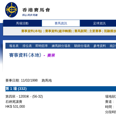
馬場活動
賽馬資訊
足球資訊
賽事資料(本地)
|
賽事資料(越洋轉播)
|
賽馬新聞
|
主要賽事
|
視聽播
報名表
排位表
即時賠率
練馬師分場表
騎師分場表
參考資料
統計
賽事日期: 11/02/1998 跑馬地
第 1 場 (332)
第四班 - 1200米 - (56-32)
場地狀況
石硤尾讓賽
賽道 :
HK$ 531,000
時間 :
分段時間