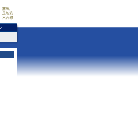
賽馬
足智彩
六合彩
少