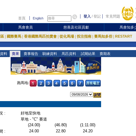
登入
/
登記
常見問題
首頁
English
馬會會員
慈善及社區貢獻
馬會知多
放區
|
國際賽馬
|
香港國際馬匹拍賣會
|
從化馬場
|
投注指南
|
賽馬知多些
|
RESTART
資料
賽果
賽事報告
騎練資料
馬匹資料
試閘結果
賽期表
跑馬地:
 :
好地至快地
草地 - "C" 賽道
(24.00)
(46.80)
(1:11.00)
24.00
22.80
24.20
 :