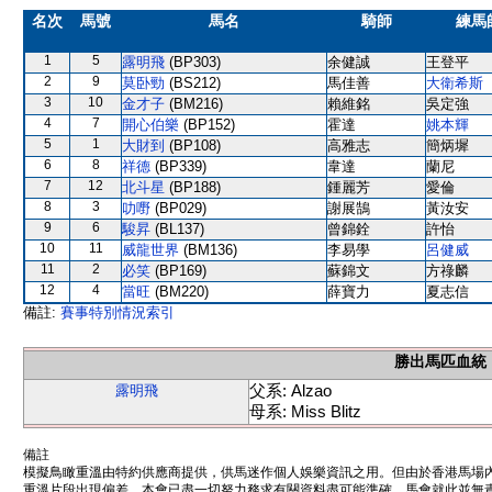
名次
馬號
馬名
騎師
練馬
1
5
露明飛
(BP303)
余健誠
王登平
2
9
莫卧勁
(BS212)
馬佳善
大衛希斯
3
10
金才子
(BM216)
賴維銘
吳定強
4
7
開心伯樂
(BP152)
霍達
姚本輝
5
1
大財到
(BP108)
高雅志
簡炳墀
6
8
祥德
(BP339)
韋達
蘭尼
7
12
北斗星
(BP188)
鍾麗芳
愛倫
8
3
叻嘢
(BP029)
謝展鵠
黃汝安
9
6
駿昇
(BL137)
曾錦銓
許怡
10
11
威龍世界
(BM136)
李易學
呂健威
11
2
必笑
(BP169)
蘇錦文
方祿麟
12
4
當旺
(BM220)
薛寶力
夏志信
備註:
賽事特別情況索引
勝出馬匹血統
父系: Alzao
露明飛
母系: Miss Blitz
備註
模擬鳥瞰重溫由特約供應商提供，供馬迷作個人娛樂資訊之用。但由於香港馬場
重溫片段出現偏差。本會已盡一切努力務求有關資料盡可能準確，馬會就此並無責