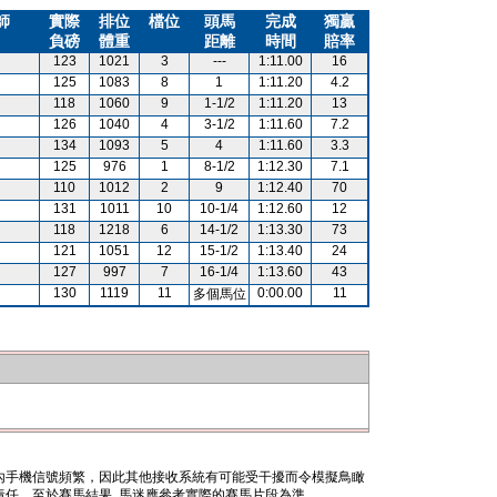
師
實際
排位
檔位
頭馬
完成
獨贏
負磅
體重
距離
時間
賠率
123
1021
3
---
1:11.00
16
125
1083
8
1
1:11.20
4.2
118
1060
9
1-1/2
1:11.20
13
126
1040
4
3-1/2
1:11.60
7.2
134
1093
5
4
1:11.60
3.3
125
976
1
8-1/2
1:12.30
7.1
110
1012
2
9
1:12.40
70
131
1011
10
10-1/4
1:12.60
12
118
1218
6
14-1/2
1:13.30
73
121
1051
12
15-1/2
1:13.40
24
127
997
7
16-1/4
1:13.60
43
130
1119
11
0:00.00
11
多個馬位
內手機信號頻繁，因此其他接收系統有可能受干擾而令模擬鳥瞰
任。至於賽馬結果, 馬迷應參考實際的賽馬片段為準。