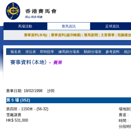
馬場活動
賽馬資訊
足球資訊
賽事資料(本地)
|
賽事資料(越洋轉播)
|
賽馬新聞
|
主要賽事
|
視聽播
報名表
排位表
即時賠率
練馬師分場表
騎師分場表
參考資料
統計
賽事日期: 18/02/1998 沙田
第 5 場 (352)
第四班 - 1150米 - (56-32)
場地狀況
雪廠讓賽
賽道 :
HK$ 531,000
時間 :
分段時間