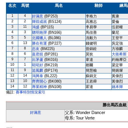
名次
馬號
馬名
騎師
練馬
1
4
好滿意
(BP253)
李格力
賓康
2
2
輝煌成就
(BS124)
高雅志
愛倫
3
11
鴻盛
(BP115)
李易學
伍碧權
4
3
聰明炮彈
(BN166)
馬佳善
蘭尼
5
5
北國獵人
(BL086)
冼毅力
王登平
6
13
勝在有運
(BP227)
錢健明
吳定強
7
8
忠友
(BM225)
曾錦銓
方祿麟
8
6
嘉君靚
(BP281)
莫狄
大衛希斯
9
7
出茅蘆
(BK016)
韋達
約翰摩亞
10
1
啱啱好
(BK219)
都爾
梁定華
11
9
追風麟
(BP174)
簡慧榆
簡炳墀
12
14
鴻興泰
(BL222)
蘇錦文
黃偉烈
13
10
齊齊開心
(BK080)
王若舜
黃偉烈
14
12
專業精神
(BN108)
霍達
姚本輝
備註:
賽事特別情況索引
勝出馬匹血統
父系: Wonder Dancer
好滿意
母系: Tour Verte