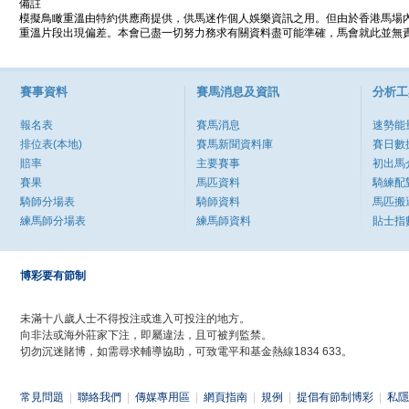
備註
模擬鳥瞰重溫由特約供應商提供，供馬迷作個人娛樂資訊之用。但由於香港馬場
重溫片段出現偏差。本會已盡一切努力務求有關資料盡可能準確，馬會就此並無責
賽事資料
賽馬消息及資訊
分析工
報名表
賽馬消息
速勢能
排位表(本地)
賽馬新聞資料庫
賽日數
賠率
主要賽事
初出馬
賽果
馬匹資料
騎練配
騎師分場表
騎師資料
馬匹搬
練馬師分場表
練馬師資料
貼士指
博彩要有節制
未滿十八歲人士不得投注或進入可投注的地方。
向非法或海外莊家下注，即屬違法，且可被判監禁。
切勿沉迷賭博，如需尋求輔導協助，可致電平和基金熱線1834 633。
常見問題
|
聯絡我們
|
傳媒專用區
|
網頁指南
|
規例
|
提倡有節制博彩
|
私隱