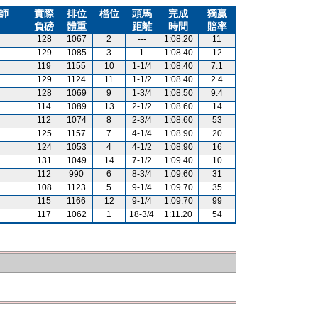
師
實際
排位
檔位
頭馬
完成
獨贏
負磅
體重
距離
時間
賠率
128
1067
2
---
1:08.20
11
129
1085
3
1
1:08.40
12
119
1155
10
1-1/4
1:08.40
7.1
129
1124
11
1-1/2
1:08.40
2.4
128
1069
9
1-3/4
1:08.50
9.4
114
1089
13
2-1/2
1:08.60
14
112
1074
8
2-3/4
1:08.60
53
125
1157
7
4-1/4
1:08.90
20
124
1053
4
4-1/2
1:08.90
16
131
1049
14
7-1/2
1:09.40
10
112
990
6
8-3/4
1:09.60
31
108
1123
5
9-1/4
1:09.70
35
115
1166
12
9-1/4
1:09.70
99
117
1062
1
18-3/4
1:11.20
54