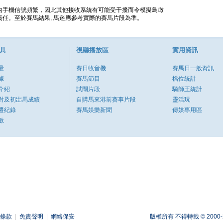
內手機信號頻繁，因此其他接收系統有可能受干擾而令模擬鳥瞰
任。至於賽馬結果, 馬迷應參考實際的賽馬片段為準。
具
視聽播放區
實用資訊
量
賽日收音機
賽馬日一般資訊
據
賽馬節目
檔位統計
介紹
試閘片段
騎師王統計
對及初岀馬成績
自購馬來港前賽事片段
靈活玩
遷紀錄
賽馬娛樂新聞
傳媒專用區
數
條款
|
免責聲明
|
網絡保安
版權所有 不得轉載 © 2000