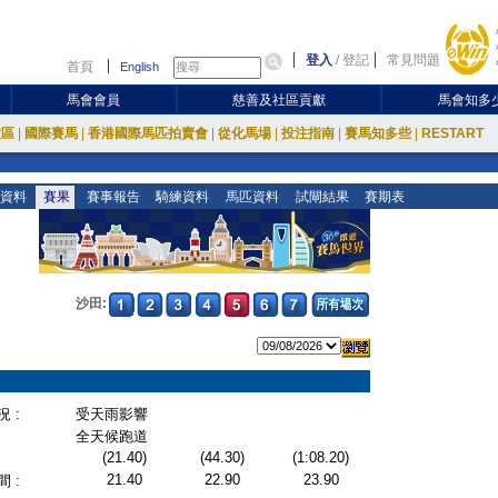
登入
/
登記
常見問題
首頁
English
馬會會員
慈善及社區貢獻
馬會知多
放區
|
國際賽馬
|
香港國際馬匹拍賣會
|
從化馬場
|
投注指南
|
賽馬知多些
|
RESTART
資料
賽果
賽事報告
騎練資料
馬匹資料
試閘結果
賽期表
沙田:
 :
受天雨影響
全天候跑道
(21.40)
(44.30)
(1:08.20)
21.40
22.90
23.90
 :