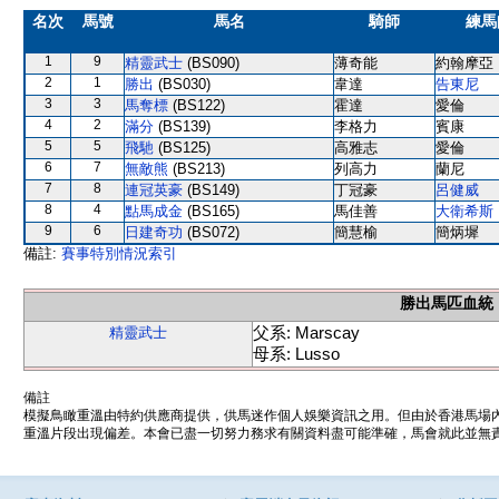
名次
馬號
馬名
騎師
練馬
1
9
精靈武士
(BS090)
薄奇能
約翰摩亞
2
1
勝出
(BS030)
韋達
告東尼
3
3
馬奪標
(BS122)
霍達
愛倫
4
2
滿分
(BS139)
李格力
賓康
5
5
飛馳
(BS125)
高雅志
愛倫
6
7
無敵熊
(BS213)
列高力
蘭尼
7
8
連冠英豪
(BS149)
丁冠豪
呂健威
8
4
點馬成金
(BS165)
馬佳善
大衛希斯
9
6
日建奇功
(BS072)
簡慧榆
簡炳墀
備註:
賽事特別情況索引
勝出馬匹血統
父系: Marscay
精靈武士
母系: Lusso
備註
模擬鳥瞰重溫由特約供應商提供，供馬迷作個人娛樂資訊之用。但由於香港馬場
重溫片段出現偏差。本會已盡一切努力務求有關資料盡可能準確，馬會就此並無責