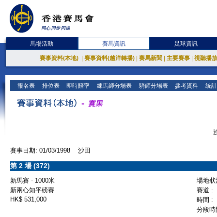
馬場活動
賽馬資訊
足球資訊
賽事資料(本地)
|
賽事資料(越洋轉播)
|
賽馬新聞
|
主要賽事
|
視聽播
報名表
排位表
即時賠率
練馬師分場表
騎師分場表
參考資料
統計
賽事日期: 01/03/1998 沙田
第 2 場 (372)
新馬賽 - 1000米
場地狀況
新兩心知平磅賽
賽道 :
HK$ 531,000
時間 :
分段時間