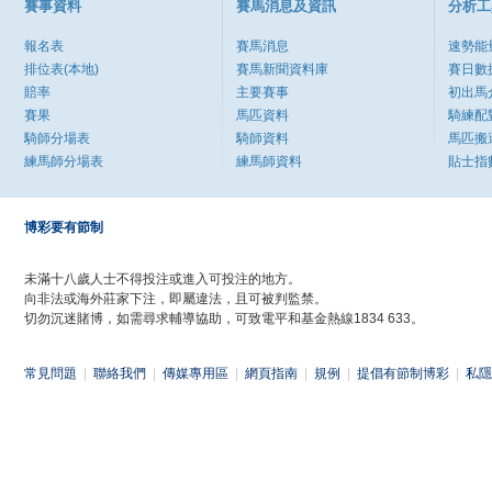
賽事資料
賽馬消息及資訊
分析工
報名表
賽馬消息
速勢能
排位表(本地)
賽馬新聞資料庫
賽日數
賠率
主要賽事
初出馬
賽果
馬匹資料
騎練配
騎師分場表
騎師資料
馬匹搬
練馬師分場表
練馬師資料
貼士指
博彩要有節制
未滿十八歲人士不得投注或進入可投注的地方。
向非法或海外莊家下注，即屬違法，且可被判監禁。
切勿沉迷賭博，如需尋求輔導協助，可致電平和基金熱線1834 633。
常見問題
|
聯絡我們
|
傳媒專用區
|
網頁指南
|
規例
|
提倡有節制博彩
|
私隱