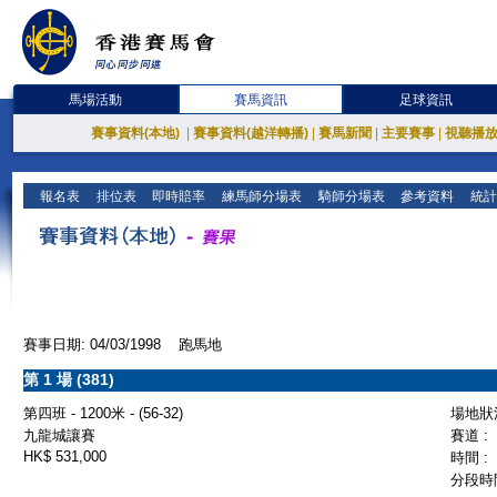
馬場活動
賽馬資訊
足球資訊
賽事資料(本地)
|
賽事資料(越洋轉播)
|
賽馬新聞
|
主要賽事
|
視聽播
報名表
排位表
即時賠率
練馬師分場表
騎師分場表
參考資料
統計
賽事日期: 04/03/1998 跑馬地
第 1 場 (381)
第四班 - 1200米 - (56-32)
場地狀況
九龍城讓賽
賽道 :
HK$ 531,000
時間 :
分段時間