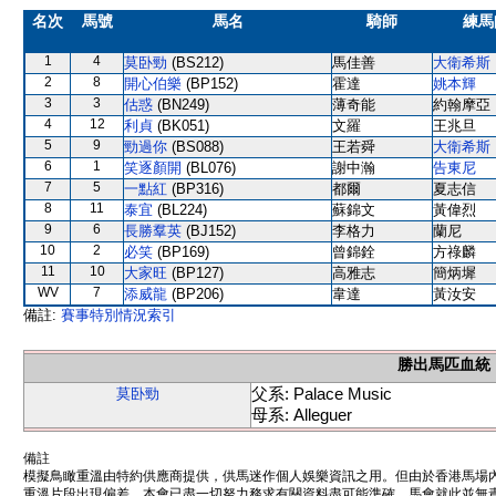
名次
馬號
馬名
騎師
練馬
1
4
莫卧勁
(BS212)
馬佳善
大衛希斯
2
8
開心伯樂
(BP152)
霍達
姚本輝
3
3
估惑
(BN249)
薄奇能
約翰摩亞
4
12
利貞
(BK051)
文羅
王兆旦
5
9
勁過你
(BS088)
王若舜
大衛希斯
6
1
笑逐顏開
(BL076)
謝中瀚
告東尼
7
5
一點紅
(BP316)
都爾
夏志信
8
11
泰宜
(BL224)
蘇錦文
黃偉烈
9
6
長勝羣英
(BJ152)
李格力
蘭尼
10
2
必笑
(BP169)
曾錦銓
方祿麟
11
10
大家旺
(BP127)
高雅志
簡炳墀
WV
7
添威龍
(BP206)
韋達
黃汝安
備註:
賽事特別情況索引
勝出馬匹血統
父系: Palace Music
莫卧勁
母系: Alleguer
備註
模擬鳥瞰重溫由特約供應商提供，供馬迷作個人娛樂資訊之用。但由於香港馬場
重溫片段出現偏差。本會已盡一切努力務求有關資料盡可能準確，馬會就此並無責