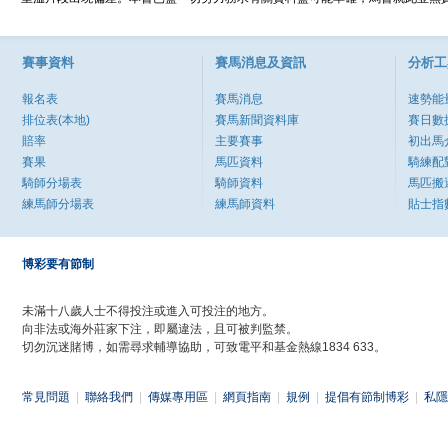
賽事資料
賽馬消息及資訊
分析工
報名表
賽馬消息
速勢能
排位表(本地)
賽馬新聞資料庫
賽日數
賠率
主要賽事
初出馬
賽果
馬匹資料
騎練配
騎師分場表
騎師資料
馬匹搬
練馬師分場表
練馬師資料
貼士指
博彩要有節制
未滿十八歲人士不得投注或進入可投注的地方。
向非法或海外莊家下注，即屬違法，且可被判監禁。
切勿沉迷賭博，如需尋求輔導協助，可致電平和基金熱線1834 633。
常見問題
|
聯絡我們
|
傳媒專用區
|
網頁指南
|
規例
|
提倡有節制博彩
|
私隱