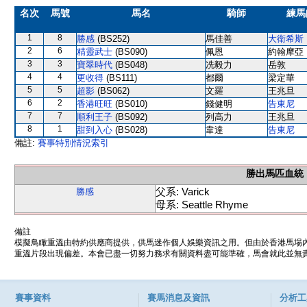
名次
馬號
馬名
騎師
練馬
1
8
勝感
(BS252)
馬佳善
大衛希斯
2
6
精靈武士
(BS090)
佩恩
約翰摩亞
3
3
寶翠時代
(BS048)
冼毅力
岳敦
4
4
更收得
(BS111)
都爾
梁定華
5
5
超影
(BS062)
文羅
王兆旦
6
2
香港旺旺
(BS010)
錢健明
告東尼
7
7
順利王子
(BS092)
列高力
王兆旦
8
1
甜到入心
(BS028)
韋達
告東尼
備註:
賽事特別情況索引
勝出馬匹血統
父系: Varick
勝感
母系: Seattle Rhyme
備註
模擬鳥瞰重溫由特約供應商提供，供馬迷作個人娛樂資訊之用。但由於香港馬場
重溫片段出現偏差。本會已盡一切努力務求有關資料盡可能準確，馬會就此並無責
賽事資料
賽馬消息及資訊
分析工