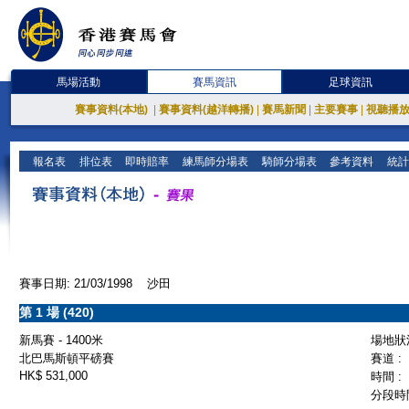
馬場活動
賽馬資訊
足球資訊
賽事資料(本地)
|
賽事資料(越洋轉播)
|
賽馬新聞
|
主要賽事
|
視聽播
報名表
排位表
即時賠率
練馬師分場表
騎師分場表
參考資料
統計
賽事日期: 21/03/1998 沙田
第 1 場 (420)
新馬賽 - 1400米
場地狀況
北巴馬斯頓平磅賽
賽道 :
HK$ 531,000
時間 :
分段時間