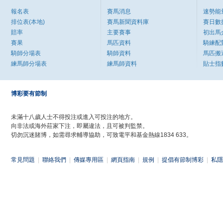
報名表
賽馬消息
速勢能
排位表(本地)
賽馬新聞資料庫
賽日數
賠率
主要賽事
初出馬
賽果
馬匹資料
騎練配
騎師分場表
騎師資料
馬匹搬
練馬師分場表
練馬師資料
貼士指
博彩要有節制
未滿十八歲人士不得投注或進入可投注的地方。
向非法或海外莊家下注，即屬違法，且可被判監禁。
切勿沉迷賭博，如需尋求輔導協助，可致電平和基金熱線1834 633。
常見問題
|
聯絡我們
|
傳媒專用區
|
網頁指南
|
規例
|
提倡有節制博彩
|
私隱