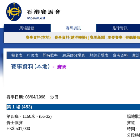
馬場活動
賽馬資訊
足球資訊
賽事資料(本地)
|
賽事資料(越洋轉播)
|
賽馬新聞
|
主要賽事
|
視聽播
報名表
排位表
即時賠率
練馬師分場表
騎師分場表
參考資料
統計
賽事日期: 08/04/1998 沙田
第 1 場 (453)
第四班 - 1150米 - (56-32)
場地狀況
覺士讓賽
賽道 :
HK$ 531,000
時間 :
分段時間