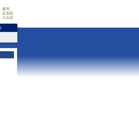
賽馬
足智彩
六合彩
少