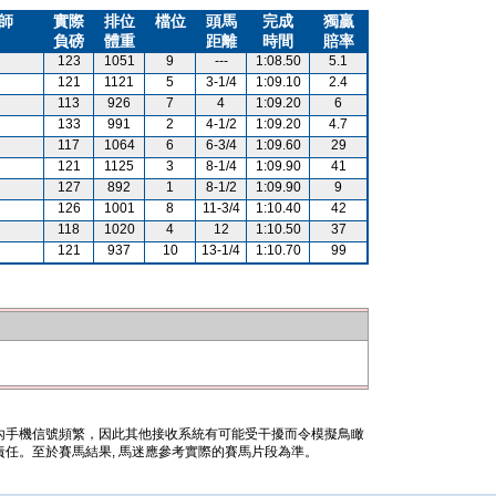
師
實際
排位
檔位
頭馬
完成
獨贏
負磅
體重
距離
時間
賠率
123
1051
9
---
1:08.50
5.1
121
1121
5
3-1/4
1:09.10
2.4
113
926
7
4
1:09.20
6
133
991
2
4-1/2
1:09.20
4.7
117
1064
6
6-3/4
1:09.60
29
121
1125
3
8-1/4
1:09.90
41
127
892
1
8-1/2
1:09.90
9
126
1001
8
11-3/4
1:10.40
42
118
1020
4
12
1:10.50
37
121
937
10
13-1/4
1:10.70
99
內手機信號頻繁，因此其他接收系統有可能受干擾而令模擬鳥瞰
任。至於賽馬結果, 馬迷應參考實際的賽馬片段為準。