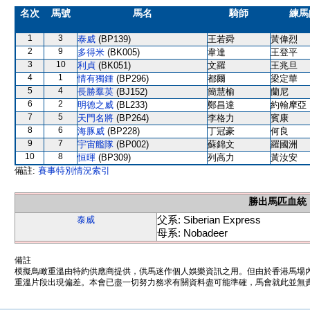
名次
馬號
馬名
騎師
練馬
1
3
泰威
(BP139)
王若舜
黃偉烈
2
9
多得米
(BK005)
韋達
王登平
3
10
利貞
(BK051)
文羅
王兆旦
4
1
情有獨鍾
(BP296)
都爾
梁定華
5
4
長勝羣英
(BJ152)
簡慧榆
蘭尼
6
2
明德之威
(BL233)
鄭昌達
約翰摩亞
7
5
天門名將
(BP264)
李格力
賓康
8
6
海豚威
(BP228)
丁冠豪
何良
9
7
宇宙艦隊
(BP002)
蘇錦文
羅國洲
10
8
恒暉
(BP309)
列高力
黃汝安
備註:
賽事特別情況索引
勝出馬匹血統
父系: Siberian Express
泰威
母系: Nobadeer
備註
模擬鳥瞰重溫由特約供應商提供，供馬迷作個人娛樂資訊之用。但由於香港馬場
重溫片段出現偏差。本會已盡一切努力務求有關資料盡可能準確，馬會就此並無責