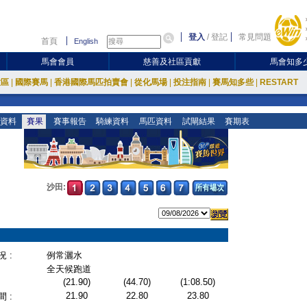
登入
/
登記
常見問題
首頁
English
馬會會員
慈善及社區貢獻
馬會知多
放區
|
國際賽馬
|
香港國際馬匹拍賣會
|
從化馬場
|
投注指南
|
賽馬知多些
|
RESTART
資料
賽果
賽事報告
騎練資料
馬匹資料
試閘結果
賽期表
沙田:
 :
例常灑水
全天候跑道
(21.90)
(44.70)
(1:08.50)
21.90
22.80
23.80
 :