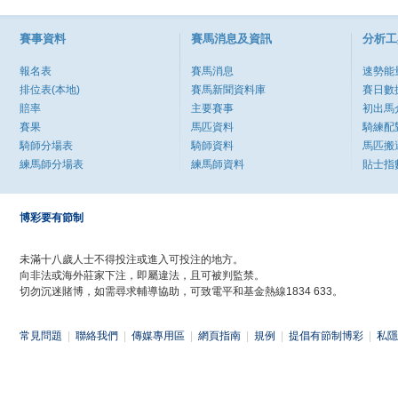
賽事資料
賽馬消息及資訊
分析工
報名表
賽馬消息
速勢能
排位表(本地)
賽馬新聞資料庫
賽日數
賠率
主要賽事
初出馬
賽果
馬匹資料
騎練配
騎師分場表
騎師資料
馬匹搬
練馬師分場表
練馬師資料
貼士指
博彩要有節制
未滿十八歲人士不得投注或進入可投注的地方。
向非法或海外莊家下注，即屬違法，且可被判監禁。
切勿沉迷賭博，如需尋求輔導協助，可致電平和基金熱線1834 633。
常見問題
|
聯絡我們
|
傳媒專用區
|
網頁指南
|
規例
|
提倡有節制博彩
|
私隱