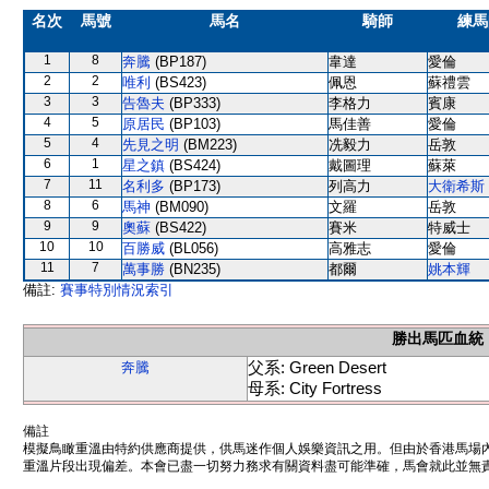
名次
馬號
馬名
騎師
練馬
1
8
奔騰
(BP187)
韋達
愛倫
2
2
唯利
(BS423)
佩恩
蘇禮雲
3
3
告魯夫
(BP333)
李格力
賓康
4
5
原居民
(BP103)
馬佳善
愛倫
5
4
先見之明
(BM223)
冼毅力
岳敦
6
1
星之鎮
(BS424)
戴圖理
蘇萊
7
11
名利多
(BP173)
列高力
大衛希斯
8
6
馬神
(BM090)
文羅
岳敦
9
9
奧蘇
(BS422)
賽米
特威士
10
10
百勝威
(BL056)
高雅志
愛倫
11
7
萬事勝
(BN235)
都爾
姚本輝
備註:
賽事特別情況索引
勝出馬匹血統
父系: Green Desert
奔騰
母系: City Fortress
備註
模擬鳥瞰重溫由特約供應商提供，供馬迷作個人娛樂資訊之用。但由於香港馬場
重溫片段出現偏差。本會已盡一切努力務求有關資料盡可能準確，馬會就此並無責