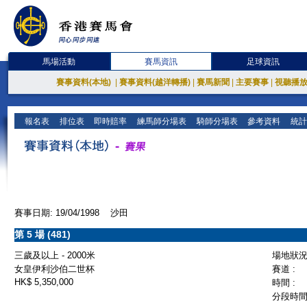
馬場活動
賽馬資訊
足球資訊
賽事資料(本地)
|
賽事資料(越洋轉播)
|
賽馬新聞
|
主要賽事
|
視聽播
報名表
排位表
即時賠率
練馬師分場表
騎師分場表
參考資料
統計
賽事日期: 19/04/1998 沙田
第 5 場 (481)
三歲及以上 - 2000米
場地狀況 
女皇伊利沙伯二世杯
賽道 :
HK$ 5,350,000
時間 :
分段時間 