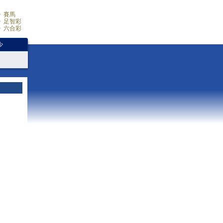
賽馬
足智彩
六合彩
少