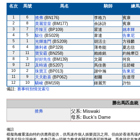
名次
馬號
馬名
騎師
練馬
1
6
揸弗
(BN176)
李格力
賓康
2
8
貴麗堂皇
(BM177)
余詠詩
賓康
3
7
芥辣王
(BP109)
霍達
姚本輝
4
5
駿仕
(BS029)
韋達
告東尼
5
1
光輝進門
(BS209)
胡活士
方祿麟
6
4
勝利者
(BP329)
薄奇能
夏志信
7
11
寶安霸
(BN258)
賴維銘
約翰摩亞
8
3
好好先生
(BM139)
文羅
何良
9
12
及時過
(BS207)
馬佳善
伍碧權
10
2
珠寶王
(BP013)
謝中瀚
告東尼
11
9
天天歡喜
(BP062)
都爾
告達理
12
10
驕峻
(BM159)
鍾麗芳
許怡
備註:
賽事特別情況索引
勝出馬匹血統
父系: Miswaki
揸弗
母系: Buck's Dame
備註
模擬鳥瞰重溫由特約供應商提供，供馬迷作個人娛樂資訊之用。但由於香港馬場
重溫片段出現偏差。本會已盡一切努力務求有關資料盡可能準確，馬會就此並無責