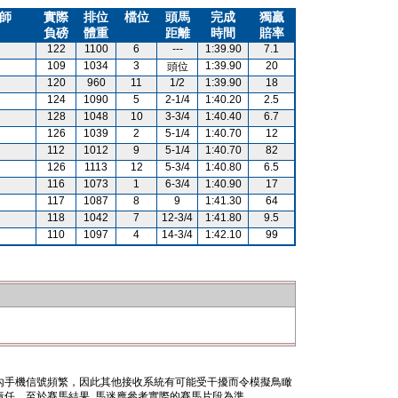
師
實際
排位
檔位
頭馬
完成
獨贏
負磅
體重
距離
時間
賠率
122
1100
6
---
1:39.90
7.1
109
1034
3
1:39.90
20
頭位
120
960
11
1/2
1:39.90
18
124
1090
5
2-1/4
1:40.20
2.5
128
1048
10
3-3/4
1:40.40
6.7
126
1039
2
5-1/4
1:40.70
12
112
1012
9
5-1/4
1:40.70
82
126
1113
12
5-3/4
1:40.80
6.5
116
1073
1
6-3/4
1:40.90
17
117
1087
8
9
1:41.30
64
118
1042
7
12-3/4
1:41.80
9.5
110
1097
4
14-3/4
1:42.10
99
內手機信號頻繁，因此其他接收系統有可能受干擾而令模擬鳥瞰
任。至於賽馬結果, 馬迷應參考實際的賽馬片段為準。