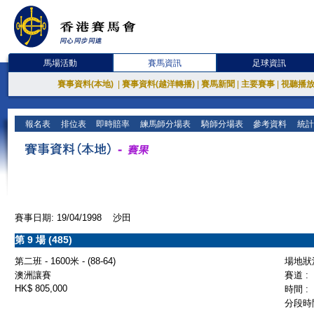
馬場活動
賽馬資訊
足球資訊
賽事資料(本地)
|
賽事資料(越洋轉播)
|
賽馬新聞
|
主要賽事
|
視聽播
報名表
排位表
即時賠率
練馬師分場表
騎師分場表
參考資料
統計
賽事日期: 19/04/1998 沙田
第 9 場 (485)
第二班 - 1600米 - (88-64)
場地狀況
澳洲讓賽
賽道 :
HK$ 805,000
時間 :
分段時間