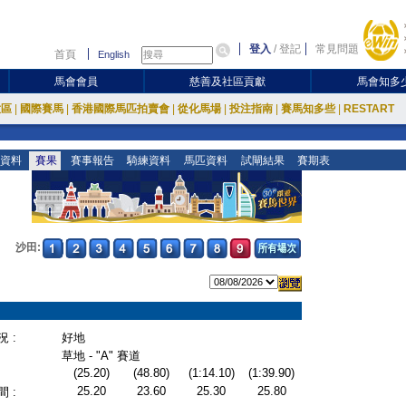
登入
/
登記
常見問題
首頁
English
馬會會員
慈善及社區貢獻
馬會知多
放區
|
國際賽馬
|
香港國際馬匹拍賣會
|
從化馬場
|
投注指南
|
賽馬知多些
|
RESTART
資料
賽果
賽事報告
騎練資料
馬匹資料
試閘結果
賽期表
沙田:
 :
好地
草地 - "A" 賽道
(25.20)
(48.80)
(1:14.10)
(1:39.90)
25.20
23.60
25.30
25.80
 :