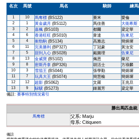
名次
馬號
馬名
騎師
練馬
1
10
馬奪標
(BS122)
賽米
愛倫
2
1
黃金歲月
(BS112)
馬佳善
大衛希斯
3
2
嘉楓
(BS103)
都爾
梁定華
4
6
香港旺旺
(BS010)
韋達
告東尼
5
4
衝勁駒
(BS134)
高雅志
簡炳墀
6
11
完美勝利
(BP327)
丁冠豪
黃汝安
7
5
甜到入心
(BS028)
戴圖理
告東尼
8
13
金威寶
(BS102)
佩恩
蘭尼
9
8
密斯丹拿
(BP326)
胡活士
方祿麟
10
3
雪茄王
(BS044)
張學勤
簡炳墀
11
7
玩具大王
(BS074)
簡慧榆
簡炳墀
12
12
超影
(BS062)
文羅
王兆旦
13
9
騄驥
(BS273)
鍾麗芳
梁定華
備註:
賽事特別情況索引
勝出馬匹血統
父系: Marju
馬奪標
母系: Citiqueen
備註