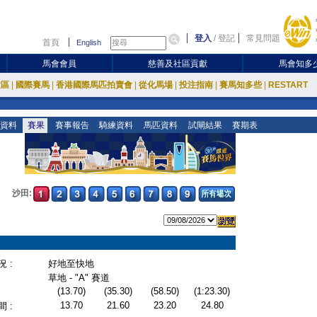
登入
/
登記
常見問題
首頁
English
馬會會員
慈善及社區貢獻
馬會知多
放區
|
國際賽馬
|
香港國際馬匹拍賣會
|
從化馬場
|
投注指南
|
賽馬知多些
|
RESTART
資料
賽果
賽事報告
騎練資料
馬匹資料
試閘結果
賽期表
沙田:
 :
好地至快地
草地 - "A" 賽道
(13.70)
(35.30)
(58.50)
(1:23.30)
13.70
21.60
23.20
24.80
 :