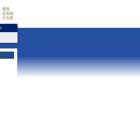
賽馬
足智彩
六合彩
少