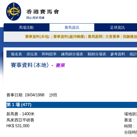
馬場活動
賽馬資訊
足球資訊
賽事資料(本地)
|
賽事資料(越洋轉播)
|
賽馬新聞
|
主要賽事
|
視聽播
報名表
排位表
即時賠率
練馬師分場表
騎師分場表
參考資料
統計
賽事日期: 19/04/1998 沙田
第 1 場 (477)
新馬賽 - 1400米
場地狀況
馬來西亞平磅賽
賽道 :
HK$ 531,000
時間 :
分段時間