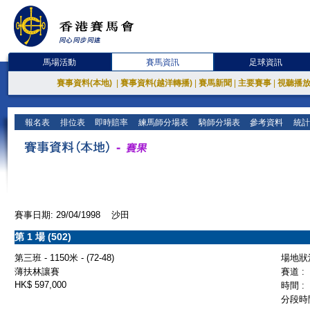
馬場活動
賽馬資訊
足球資訊
賽事資料(本地)
|
賽事資料(越洋轉播)
|
賽馬新聞
|
主要賽事
|
視聽播
報名表
排位表
即時賠率
練馬師分場表
騎師分場表
參考資料
統計
賽事日期: 29/04/1998 沙田
第 1 場 (502)
第三班 - 1150米 - (72-48)
場地狀況
薄扶林讓賽
賽道 :
HK$ 597,000
時間 :
分段時間