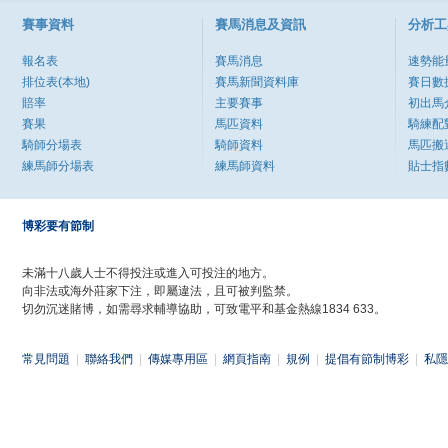
賽事資料
賽馬消息及資訊
分析工
報名表
賽馬消息
速勢能
排位表(本地)
賽馬新聞資料庫
賽日數
賠率
主要賽事
初出馬
賽果
馬匹資料
騎練配
騎師分場表
騎師資料
馬匹搬
練馬師分場表
練馬師資料
貼士指
博彩要有節制
未滿十八歲人士不得投注或進入可投注的地方。
向非法或海外莊家下注，即屬違法，且可被判監禁。
切勿沉迷賭博，如需尋求輔導協助，可致電平和基金熱線1834 633。
常見問題
|
聯絡我們
|
傳媒專用區
|
網頁指南
|
規例
|
提倡有節制博彩
|
私隱