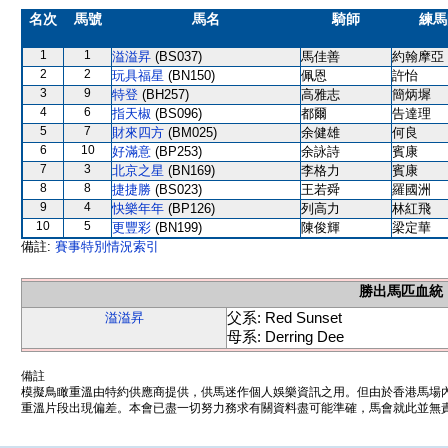
名次
馬號
馬名
騎師
練馬
1
1
溢溢昇
(BS037)
馬佳善
約翰摩亞
2
2
玩具福星
(BN150)
佩恩
許怡
3
9
特登
(BH257)
高雅志
簡炳墀
4
6
指天椒
(BS096)
都爾
告達理
5
7
財來四方
(BM025)
余健雄
何良
6
10
好滿意
(BP253)
余詠詩
賓康
7
3
北京之星
(BN169)
李格力
賓康
8
8
捷捷勝
(BS023)
王若舜
羅國洲
9
4
快樂年年
(BP126)
列高力
林紅飛
10
5
更豐彩
(BN199)
陳俊輝
梁定華
備註:
賽事特別情況索引
勝出馬匹血統
父系: Red Sunset
溢溢昇
母系: Derring Dee
備註
模擬鳥瞰重溫由特約供應商提供，供馬迷作個人娛樂資訊之用。但由於香港馬場
重溫片段出現偏差。本會已盡一切努力務求有關資料盡可能準確，馬會就此並無責