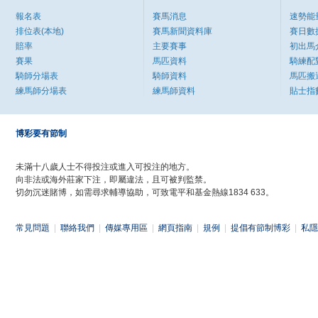
報名表
賽馬消息
速勢能
排位表(本地)
賽馬新聞資料庫
賽日數
賠率
主要賽事
初出馬
賽果
馬匹資料
騎練配
騎師分場表
騎師資料
馬匹搬
練馬師分場表
練馬師資料
貼士指
博彩要有節制
未滿十八歲人士不得投注或進入可投注的地方。
向非法或海外莊家下注，即屬違法，且可被判監禁。
切勿沉迷賭博，如需尋求輔導協助，可致電平和基金熱線1834 633。
常見問題
|
聯絡我們
|
傳媒專用區
|
網頁指南
|
規例
|
提倡有節制博彩
|
私隱