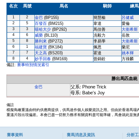
名次
馬號
馬名
騎師
練馬
1
2
金巴
(BP155)
簡慧榆
呂健威
2
5
百發百
(BM215)
韋達
愛倫
3
3
嘻哈大少
(BP292)
馬佳善
大衛希斯
4
6
威榮
(BL110)
冼毅力
岳敦
5
8
勝利來
(BP272)
李易學
大衛希斯
6
1
福建寶
(BK184)
佩恩
蘭尼
7
7
天之高
(BS203)
霍達
姚本輝
8
4
妙手回春
(BM169)
曾錦銓
方祿麟
備註:
賽事特別情況索引
勝出馬匹血統
父系: Phone Trick
金巴
母系: Babe's Joy
備註
模擬鳥瞰重溫由特約供應商提供，供馬迷作個人娛樂資訊之用。但由於香港馬場
重溫片段出現偏差。本會已盡一切努力務求有關資料盡可能準確，馬會就此並無責
賽事資料
賽馬消息及資訊
分析工