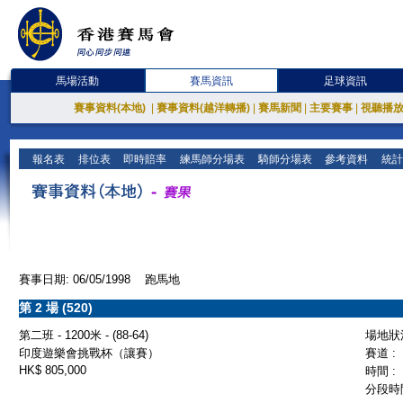
馬場活動
賽馬資訊
足球資訊
賽事資料(本地)
|
賽事資料(越洋轉播)
|
賽馬新聞
|
主要賽事
|
視聽播
報名表
排位表
即時賠率
練馬師分場表
騎師分場表
參考資料
統計
賽事日期: 06/05/1998 跑馬地
第 2 場 (520)
第二班 - 1200米 - (88-64)
場地狀況
印度遊樂會挑戰杯（讓賽）
賽道 :
HK$ 805,000
時間 :
分段時間