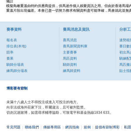
備註
模擬鳥瞰重溫由特約供應商提供，供馬迷作個人娛樂資訊之用。但由於香港馬場
重溫片段出現偏差。本會已盡一切努力務求有關資料盡可能準確，馬會就此並無責
賽事資料
賽馬消息及資訊
分析工
報名表
賽馬消息
速勢能
排位表(本地)
賽馬新聞資料庫
賽日數
賠率
主要賽事
初出馬
賽果
馬匹資料
騎練配
騎師分場表
騎師資料
馬匹搬
練馬師分場表
練馬師資料
貼士指
博彩要有節制
未滿十八歲人士不得投注或進入可投注的地方。
向非法或海外莊家下注，即屬違法，且可被判監禁。
切勿沉迷賭博，如需尋求輔導協助，可致電平和基金熱線1834 633。
常見問題
|
聯絡我們
|
傳媒專用區
|
網頁指南
|
規例
|
提倡有節制博彩
|
私隱