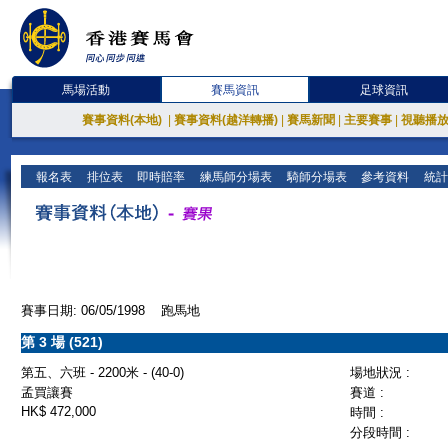
馬場活動
賽馬資訊
足球資訊
賽事資料(本地)
|
賽事資料(越洋轉播)
|
賽馬新聞
|
主要賽事
|
視聽播
報名表
排位表
即時賠率
練馬師分場表
騎師分場表
參考資料
統計
賽事日期: 06/05/1998 跑馬地
第 3 場 (521)
第五、六班 - 2200米 - (40-0)
場地狀況 :
孟買讓賽
賽道 :
HK$ 472,000
時間 :
分段時間 :