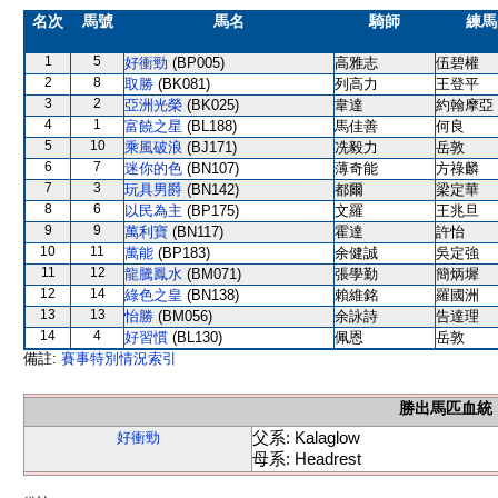
名次
馬號
馬名
騎師
練馬
1
5
好衝勁
(BP005)
高雅志
伍碧權
2
8
取勝
(BK081)
列高力
王登平
3
2
亞洲光榮
(BK025)
韋達
約翰摩亞
4
1
富饒之星
(BL188)
馬佳善
何良
5
10
乘風破浪
(BJ171)
冼毅力
岳敦
6
7
迷你的色
(BN107)
薄奇能
方祿麟
7
3
玩具男爵
(BN142)
都爾
梁定華
8
6
以民為主
(BP175)
文羅
王兆旦
9
9
萬利寶
(BN117)
霍達
許怡
10
11
萬能
(BP183)
余健誠
吳定強
11
12
龍騰鳳水
(BM071)
張學勤
簡炳墀
12
14
綠色之皇
(BN138)
賴維銘
羅國洲
13
13
怡勝
(BM056)
余詠詩
告達理
14
4
好習慣
(BL130)
佩恩
岳敦
備註:
賽事特別情況索引
勝出馬匹血統
父系: Kalaglow
好衝勁
母系: Headrest