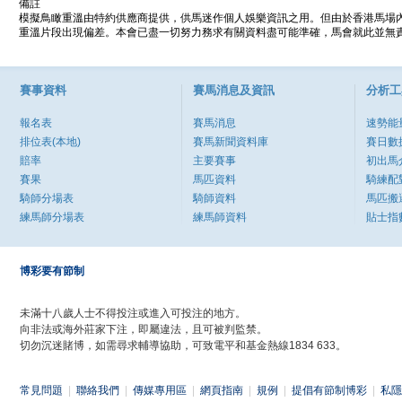
備註
模擬鳥瞰重溫由特約供應商提供，供馬迷作個人娛樂資訊之用。但由於香港馬場
重溫片段出現偏差。本會已盡一切努力務求有關資料盡可能準確，馬會就此並無責
賽事資料
賽馬消息及資訊
分析工
報名表
賽馬消息
速勢能
排位表(本地)
賽馬新聞資料庫
賽日數
賠率
主要賽事
初出馬
賽果
馬匹資料
騎練配
騎師分場表
騎師資料
馬匹搬
練馬師分場表
練馬師資料
貼士指
博彩要有節制
未滿十八歲人士不得投注或進入可投注的地方。
向非法或海外莊家下注，即屬違法，且可被判監禁。
切勿沉迷賭博，如需尋求輔導協助，可致電平和基金熱線1834 633。
常見問題
|
聯絡我們
|
傳媒專用區
|
網頁指南
|
規例
|
提倡有節制博彩
|
私隱