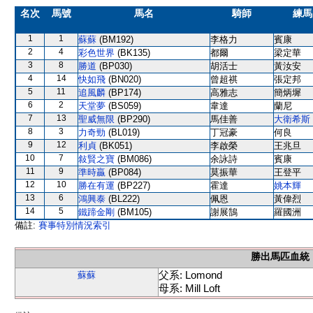
名次
馬號
馬名
騎師
練馬
1
1
蘇蘇
(BM192)
李格力
賓康
2
4
彩色世界
(BK135)
都爾
梁定華
3
8
勝道
(BP030)
胡活士
黃汝安
4
14
快如飛
(BN020)
曾超祺
張定邦
5
11
追風麟
(BP174)
高雅志
簡炳墀
6
2
天堂夢
(BS059)
韋達
蘭尼
7
13
聖威無限
(BP290)
馬佳善
大衛希斯
8
3
力奇勁
(BL019)
丁冠豪
何良
9
12
利貞
(BK051)
李啟榮
王兆旦
10
7
敍賢之寶
(BM086)
余詠詩
賓康
11
9
準時贏
(BP084)
莫振華
王登平
12
10
勝在有運
(BP227)
霍達
姚本輝
13
6
鴻興泰
(BL222)
佩恩
黃偉烈
14
5
鐵蹄金剛
(BM105)
謝展鵠
羅國洲
備註:
賽事特別情況索引
勝出馬匹血統
父系: Lomond
蘇蘇
母系: Mill Loft