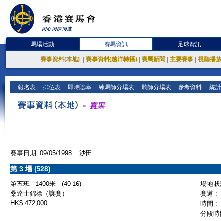
馬場活動
賽馬資訊
足球資訊
賽事資料(本地)
|
賽事資料(越洋轉播)
|
賽馬新聞
|
主要賽事
|
視聽播
報名表
排位表
即時賠率
練馬師分場表
騎師分場表
參考資料
統計
賽事日期: 09/05/1998 沙田
第 3 場 (528)
第五班 - 1400米 - (40-16)
場地狀況
桑達士錦標（讓賽）
賽道 :
HK$ 472,000
時間 :
分段時間