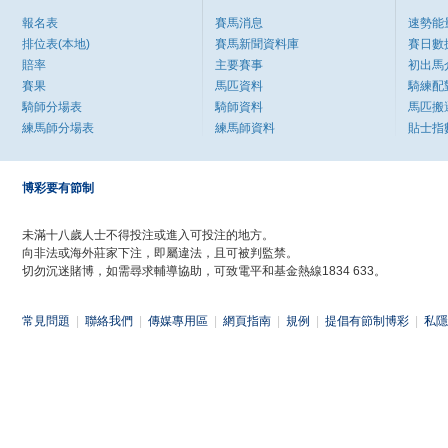
報名表
賽馬消息
速勢能
排位表(本地)
賽馬新聞資料庫
賽日數
賠率
主要賽事
初出馬
賽果
馬匹資料
騎練配
騎師分場表
騎師資料
馬匹搬
練馬師分場表
練馬師資料
貼士指
博彩要有節制
未滿十八歲人士不得投注或進入可投注的地方。
向非法或海外莊家下注，即屬違法，且可被判監禁。
切勿沉迷賭博，如需尋求輔導協助，可致電平和基金熱線1834 633。
常見問題
|
聯絡我們
|
傳媒專用區
|
網頁指南
|
規例
|
提倡有節制博彩
|
私隱