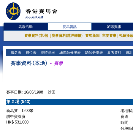
馬場活動
賽馬資訊
足球資訊
賽事資料(本地)
|
賽事資料(越洋轉播)
|
賽馬新聞
|
主要賽事
|
視聽播
報名表
排位表
即時賠率
練馬師分場表
騎師分場表
參考資料
統計
賽事日期: 16/05/1998 沙田
第 2 場 (543)
新馬賽 - 1200米
場地狀況
鑽中寶讓賽
賽道 :
HK$ 531,000
時間 :
分段時間