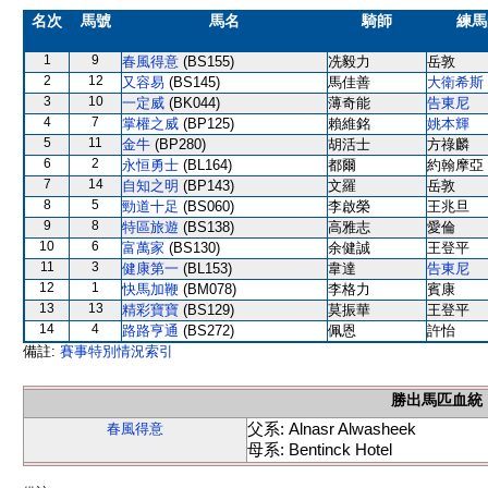
名次
馬號
馬名
騎師
練馬
1
9
春風得意
(BS155)
冼毅力
岳敦
2
12
又容易
(BS145)
馬佳善
大衛希斯
3
10
一定威
(BK044)
薄奇能
告東尼
4
7
掌權之威
(BP125)
賴維銘
姚本輝
5
11
金牛
(BP280)
胡活士
方祿麟
6
2
永恒勇士
(BL164)
都爾
約翰摩亞
7
14
自知之明
(BP143)
文羅
岳敦
8
5
勁道十足
(BS060)
李啟榮
王兆旦
9
8
特區旅遊
(BS138)
高雅志
愛倫
10
6
富萬家
(BS130)
余健誠
王登平
11
3
健康第一
(BL153)
韋達
告東尼
12
1
快馬加鞭
(BM078)
李格力
賓康
13
13
精彩寶寶
(BS129)
莫振華
王登平
14
4
路路亨通
(BS272)
佩恩
許怡
備註:
賽事特別情況索引
勝出馬匹血統
父系: Alnasr Alwasheek
春風得意
母系: Bentinck Hotel