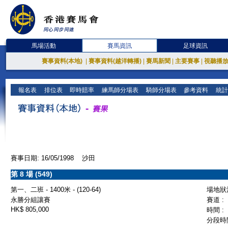
馬場活動
賽馬資訊
足球資訊
賽事資料(本地)
|
賽事資料(越洋轉播)
|
賽馬新聞
|
主要賽事
|
視聽播
報名表
排位表
即時賠率
練馬師分場表
騎師分場表
參考資料
統計
賽事日期: 16/05/1998 沙田
第 8 場 (549)
第一、二班 - 1400米 - (120-64)
場地狀況
永勝分組讓賽
賽道 :
HK$ 805,000
時間 :
分段時間