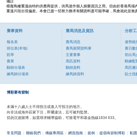
備註
模擬鳥瞰重溫由特約供應商提供，供馬迷作個人娛樂資訊之用。但由於香港馬場
重溫片段出現偏差。本會已盡一切努力務求有關資料盡可能準確，馬會就此並無責
賽事資料
賽馬消息及資訊
分析工
報名表
賽馬消息
速勢能
排位表(本地)
賽馬新聞資料庫
賽日數
賠率
主要賽事
初出馬
賽果
馬匹資料
騎練配
騎師分場表
騎師資料
馬匹搬
練馬師分場表
練馬師資料
貼士指
博彩要有節制
未滿十八歲人士不得投注或進入可投注的地方。
向非法或海外莊家下注，即屬違法，且可被判監禁。
切勿沉迷賭博，如需尋求輔導協助，可致電平和基金熱線1834 633。
常見問題
|
聯絡我們
|
傳媒專用區
|
網頁指南
|
規例
|
提倡有節制博彩
|
私隱