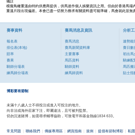
備註
模擬鳥瞰重溫由特約供應商提供，供馬迷作個人娛樂資訊之用。但由於香港馬場
重溫片段出現偏差。本會已盡一切努力務求有關資料盡可能準確，馬會就此並無責
賽事資料
賽馬消息及資訊
分析工
報名表
賽馬消息
速勢能
排位表(本地)
賽馬新聞資料庫
賽日數
賠率
主要賽事
初出馬
賽果
馬匹資料
騎練配
騎師分場表
騎師資料
馬匹搬
練馬師分場表
練馬師資料
貼士指
博彩要有節制
未滿十八歲人士不得投注或進入可投注的地方。
向非法或海外莊家下注，即屬違法，且可被判監禁。
切勿沉迷賭博，如需尋求輔導協助，可致電平和基金熱線1834 633。
常見問題
|
聯絡我們
|
傳媒專用區
|
網頁指南
|
規例
|
提倡有節制博彩
|
私隱