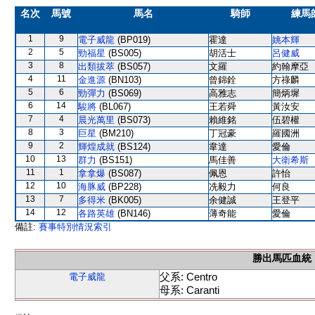
名次
馬號
馬名
騎師
練馬
1
9
電子威龍
(BP019)
霍達
姚本輝
2
5
勁福星
(BS005)
胡活士
呂健威
3
8
出類拔萃
(BS057)
文羅
約翰摩亞
4
11
金進源
(BN103)
曾錦銓
方祿麟
5
6
勁彈力
(BS069)
高雅志
簡炳墀
6
14
駿將
(BL067)
王若舜
黃汝安
7
4
晨光萬里
(BS073)
賴維銘
伍碧權
8
3
巨星
(BM210)
丁冠豪
羅國洲
9
2
輝煌成就
(BS124)
韋達
愛倫
10
13
群力
(BS151)
馬佳善
大衛希斯
11
1
拿拿爆
(BS087)
佩恩
許怡
12
10
海豚威
(BP228)
冼毅力
何良
13
7
多得米
(BK005)
余健誠
王登平
14
12
各路英雄
(BN146)
薄奇能
愛倫
備註:
賽事特別情況索引
勝出馬匹血統
父系: Centro
電子威龍
母系: Caranti