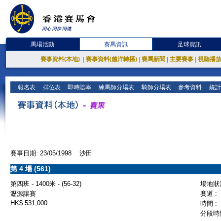
馬場活動
賽馬資訊
足球資訊
賽事資料(本地)
|
賽事資料(越洋轉播)
|
賽馬新聞
|
主要賽事
|
視聽播
報名表
排位表
即時賠率
練馬師分場表
騎師分場表
參考資料
統計
賽事日期: 23/05/1998 沙田
第 4 場 (561)
第四班 - 1400米 - (56-32)
場地狀況
瀝源讓賽
賽道 :
HK$ 531,000
時間 :
分段時間