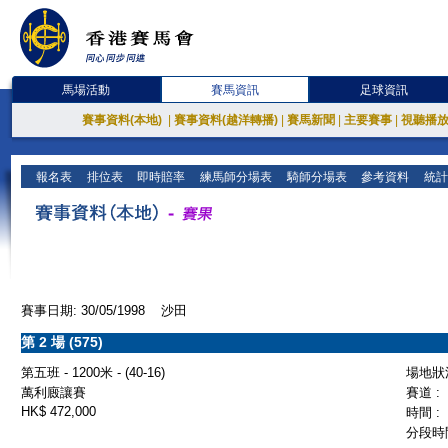
馬場活動
賽馬資訊
足球資訊
賽事資料(本地)
|
賽事資料(越洋轉播)
|
賽馬新聞
|
主要賽事
|
視聽播
報名表
排位表
即時賠率
練馬師分場表
騎師分場表
參考資料
統計
賽事日期: 30/05/1998 沙田
第 2 場 (575)
第五班 - 1200米 - (40-16)
場地狀況
萬利廄讓賽
賽道 :
HK$ 472,000
時間 :
分段時間