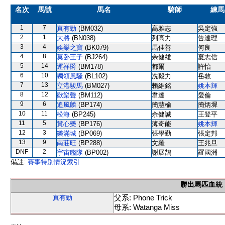
名次
馬號
馬名
騎師
練馬
1
7
真有勁
(BM032)
高雅志
吳定強
2
1
大將
(BN038)
列高力
告達理
3
4
娛樂之寶
(BK079)
馬佳善
何良
4
8
莫卧王子
(BJ264)
余健雄
夏志信
5
14
運祥爵
(BM178)
都爾
許怡
6
10
獨領風騷
(BL102)
冼毅力
岳敦
7
13
立港駿馬
(BM027)
賴維銘
姚本輝
8
12
歡樂聲
(BM112)
韋達
愛倫
9
6
追風麟
(BP174)
簡慧榆
簡炳墀
10
11
松海
(BP245)
余健誠
王登平
11
5
賞心樂
(BP176)
薄奇能
姚本輝
12
3
樂滿城
(BP069)
張學勤
張定邦
13
9
南莊旺
(BP288)
文羅
王兆旦
DNF
2
宇宙艦隊
(BP002)
謝展鵠
羅國洲
備註:
賽事特別情況索引
勝出馬匹血統
父系: Phone Trick
真有勁
母系: Watanga Miss