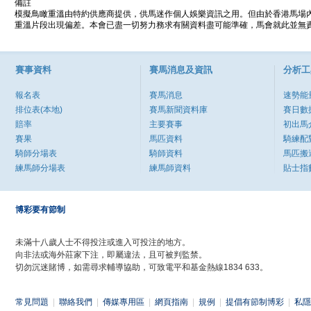
備註
模擬鳥瞰重溫由特約供應商提供，供馬迷作個人娛樂資訊之用。但由於香港馬場
重溫片段出現偏差。本會已盡一切努力務求有關資料盡可能準確，馬會就此並無責
賽事資料
賽馬消息及資訊
分析工
報名表
賽馬消息
速勢能
排位表(本地)
賽馬新聞資料庫
賽日數
賠率
主要賽事
初出馬
賽果
馬匹資料
騎練配
騎師分場表
騎師資料
馬匹搬
練馬師分場表
練馬師資料
貼士指
博彩要有節制
未滿十八歲人士不得投注或進入可投注的地方。
向非法或海外莊家下注，即屬違法，且可被判監禁。
切勿沉迷賭博，如需尋求輔導協助，可致電平和基金熱線1834 633。
常見問題
|
聯絡我們
|
傳媒專用區
|
網頁指南
|
規例
|
提倡有節制博彩
|
私隱