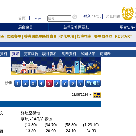
登入
/
登記
常見問題
首頁
English
馬會會員
慈善及社區貢獻
馬會知多
放區
|
國際賽馬
|
香港國際馬匹拍賣會
|
從化馬場
|
投注指南
|
賽馬知多些
|
RESTART
資料
賽果
賽事報告
騎練資料
馬匹資料
試閘結果
賽期表
沙田:
 :
好地至黏地
草地 - "A(N)" 賽道
(13.80)
(34.70)
(58.80)
(1:23.10)
13.80
20.90
24.10
24.30
 :