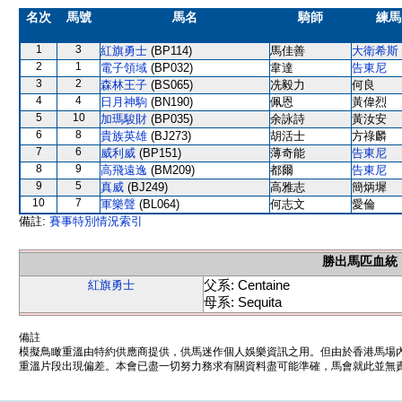
名次
馬號
馬名
騎師
練馬
1
3
紅旗勇士
(BP114)
馬佳善
大衛希斯
2
1
電子領域
(BP032)
韋達
告東尼
3
2
森林王子
(BS065)
冼毅力
何良
4
4
日月神駒
(BN190)
佩恩
黃偉烈
5
10
加瑪駿財
(BP035)
余詠詩
黃汝安
6
8
貴族英雄
(BJ273)
胡活士
方祿麟
7
6
威利威
(BP151)
薄奇能
告東尼
8
9
高飛遠逸
(BM209)
都爾
告東尼
9
5
真威
(BJ249)
高雅志
簡炳墀
10
7
軍樂聲
(BL064)
何志文
愛倫
備註:
賽事特別情況索引
勝出馬匹血統
父系: Centaine
紅旗勇士
母系: Sequita
備註
模擬鳥瞰重溫由特約供應商提供，供馬迷作個人娛樂資訊之用。但由於香港馬場
重溫片段出現偏差。本會已盡一切努力務求有關資料盡可能準確，馬會就此並無責