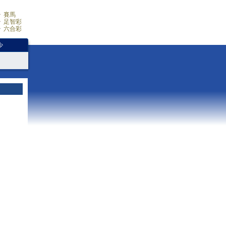
賽馬
足智彩
六合彩
少