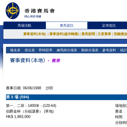
馬場活動
賽馬資訊
足球資訊
賽事資料(本地)
|
賽事資料(越洋轉播)
|
賽馬新聞
|
主要賽事
|
視聽播
報名表
排位表
即時賠率
練馬師分場表
騎師分場表
參考資料
統計
賽事日期: 06/06/1998 沙田
第 5 場 (594)
第一、二班 - 1400米 - (120-64)
場地狀況
伯爵金杯（分組讓賽） (草地)
賽道 :
HK$ 1,883,000
時間 :
分段時間