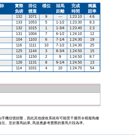
師
實際
排位
檔位
頭馬
完成
獨贏
負磅
體重
距離
時間
賠率
132
1071
9
---
1:23.10
4.6
133
1053
5
1-1/2
1:23.30
8.3
132
1015
1
1-3/4
1:23.40
2.3
131
1004
7
6-1/2
1:24.10
12
104
1103
6
7-1/4
1:24.30
19
116
1111
10
7-1/2
1:24.30
25
125
1144
3
8-3/4
1:24.50
15
116
1150
2
9
1:24.50
8.7
126
1131
8
9-1/4
1:24.50
13
114
1031
4
10
1:24.70
54
內手機信號頻繁，因此其他接收系統有可能受干擾而令模擬鳥瞰
任。至於賽馬結果, 馬迷應參考實際的賽馬片段為準。