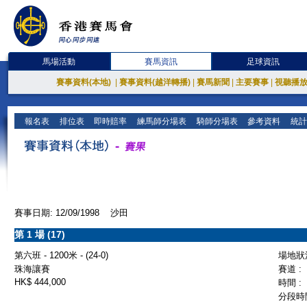
馬場活動
賽馬資訊
足球資訊
賽事資料(本地)
|
賽事資料(越洋轉播)
|
賽馬新聞
|
主要賽事
|
視聽播
報名表
排位表
即時賠率
練馬師分場表
騎師分場表
參考資料
統計
賽事日期: 12/09/1998 沙田
第 1 場 (17)
第六班 - 1200米 - (24-0)
場地狀況
珠海讓賽
賽道 :
HK$ 444,000
時間 :
分段時間