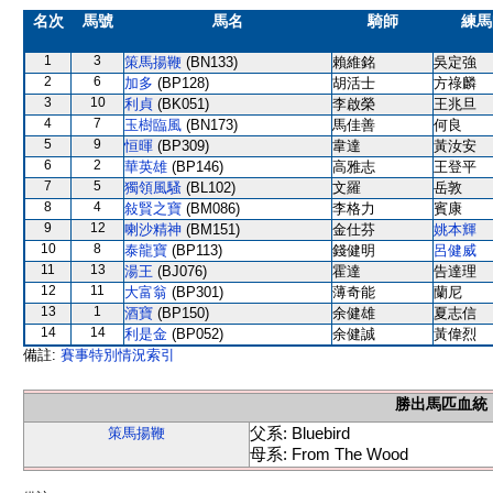
名次
馬號
馬名
騎師
練馬
1
3
策馬揚鞭
(BN133)
賴維銘
吳定強
2
6
加多
(BP128)
胡活士
方祿麟
3
10
利貞
(BK051)
李啟榮
王兆旦
4
7
玉樹臨風
(BN173)
馬佳善
何良
5
9
恒暉
(BP309)
韋達
黃汝安
6
2
華英雄
(BP146)
高雅志
王登平
7
5
獨領風騷
(BL102)
文羅
岳敦
8
4
敍賢之寶
(BM086)
李格力
賓康
9
12
喇沙精神
(BM151)
金仕芬
姚本輝
10
8
泰龍寶
(BP113)
錢健明
呂健威
11
13
湯王
(BJ076)
霍達
告達理
12
11
大富翁
(BP301)
薄奇能
蘭尼
13
1
酒寶
(BP150)
余健雄
夏志信
14
14
利是金
(BP052)
余健誠
黃偉烈
備註:
賽事特別情況索引
勝出馬匹血統
父系: Bluebird
策馬揚鞭
母系: From The Wood