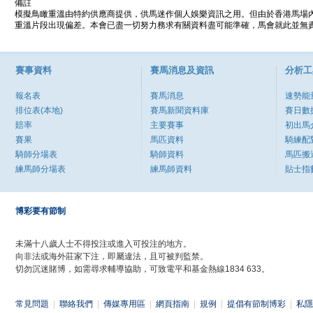
備註
模擬鳥瞰重溫由特約供應商提供，供馬迷作個人娛樂資訊之用。但由於香港馬場
重溫片段出現偏差。本會已盡一切努力務求有關資料盡可能準確，馬會就此並無責
賽事資料
賽馬消息及資訊
分析工
報名表
賽馬消息
速勢能
排位表(本地)
賽馬新聞資料庫
賽日數
賠率
主要賽事
初出馬
賽果
馬匹資料
騎練配
騎師分場表
騎師資料
馬匹搬
練馬師分場表
練馬師資料
貼士指
博彩要有節制
未滿十八歲人士不得投注或進入可投注的地方。
向非法或海外莊家下注，即屬違法，且可被判監禁。
切勿沉迷賭博，如需尋求輔導協助，可致電平和基金熱線1834 633。
常見問題
|
聯絡我們
|
傳媒專用區
|
網頁指南
|
規例
|
提倡有節制博彩
|
私隱