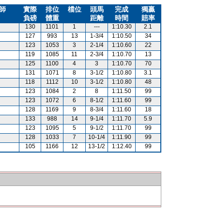
師
實際
排位
檔位
頭馬
完成
獨贏
負磅
體重
距離
時間
賠率
130
1101
1
---
1:10.30
2.1
127
993
13
1-3/4
1:10.50
34
123
1053
3
2-1/4
1:10.60
22
119
1085
11
2-3/4
1:10.70
13
125
1100
4
3
1:10.70
70
131
1071
8
3-1/2
1:10.80
3.1
118
1112
10
3-1/2
1:10.80
48
123
1084
2
8
1:11.50
99
123
1072
6
8-1/2
1:11.60
99
128
1169
9
8-3/4
1:11.60
18
133
988
14
9-1/4
1:11.70
5.9
123
1095
5
9-1/2
1:11.70
99
128
1033
7
10-1/4
1:11.90
99
105
1166
12
13-1/2
1:12.40
99