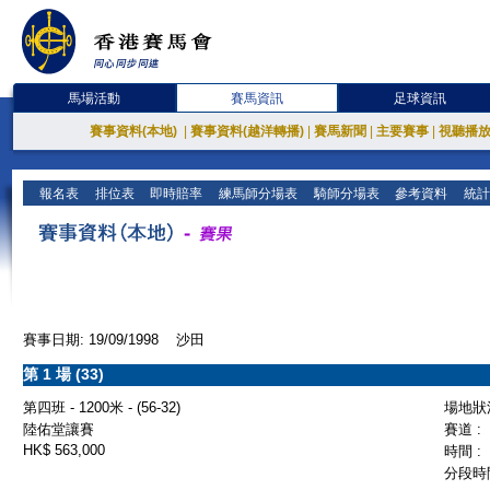
馬場活動
賽馬資訊
足球資訊
賽事資料(本地)
|
賽事資料(越洋轉播)
|
賽馬新聞
|
主要賽事
|
視聽播
報名表
排位表
即時賠率
練馬師分場表
騎師分場表
參考資料
統計
賽事日期: 19/09/1998 沙田
第 1 場 (33)
第四班 - 1200米 - (56-32)
場地狀況
陸佑堂讓賽
賽道 :
HK$ 563,000
時間 :
分段時間