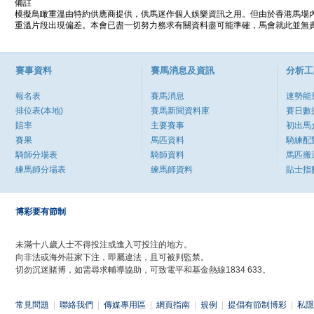
備註
模擬鳥瞰重溫由特約供應商提供，供馬迷作個人娛樂資訊之用。但由於香港馬場
重溫片段出現偏差。本會已盡一切努力務求有關資料盡可能準確，馬會就此並無責
賽事資料
賽馬消息及資訊
分析工
報名表
賽馬消息
速勢能
排位表(本地)
賽馬新聞資料庫
賽日數
賠率
主要賽事
初出馬
賽果
馬匹資料
騎練配
騎師分場表
騎師資料
馬匹搬
練馬師分場表
練馬師資料
貼士指
博彩要有節制
未滿十八歲人士不得投注或進入可投注的地方。
向非法或海外莊家下注，即屬違法，且可被判監禁。
切勿沉迷賭博，如需尋求輔導協助，可致電平和基金熱線1834 633。
常見問題
|
聯絡我們
|
傳媒專用區
|
網頁指南
|
規例
|
提倡有節制博彩
|
私隱