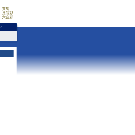
賽馬
足智彩
六合彩
少