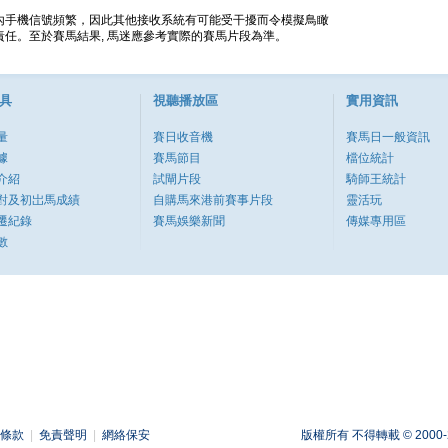
內手機信號頻繁，因此其他接收系統有可能受干擾而令模擬鳥瞰
任。至於賽馬結果, 馬迷應參考實際的賽馬片段為準。
具
視聽播放區
實用資訊
量
賽日收音機
賽馬日一般資訊
據
賽馬節目
檔位統計
介紹
試閘片段
騎師王統計
對及初岀馬成績
自購馬來港前賽事片段
靈活玩
遷紀錄
賽馬娛樂新聞
傳媒專用區
數
條款
|
免責聲明
|
網絡保安
版權所有 不得轉載 © 2000