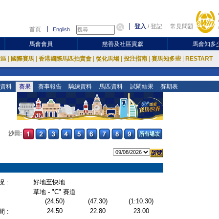
登入
/
登記
常見問題
首頁
English
馬會會員
慈善及社區貢獻
馬會知多
放區
|
國際賽馬
|
香港國際馬匹拍賣會
|
從化馬場
|
投注指南
|
賽馬知多些
|
RESTART
資料
賽果
賽事報告
騎練資料
馬匹資料
試閘結果
賽期表
沙田:
 :
好地至快地
草地 - "C" 賽道
(24.50)
(47.30)
(1:10.30)
24.50
22.80
23.00
 :