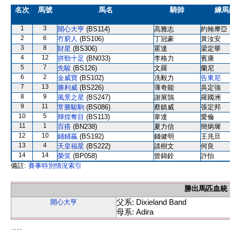
名次
馬號
馬名
騎師
練馬
1
3
開心大亨
(BS114)
高雅志
約翰摩亞
2
6
冇窮人
(BS106)
丁冠豪
黃汝安
3
8
財星
(BS306)
霍達
梁定華
4
12
拼勁十足
(BN033)
李格力
賓康
5
7
先駿
(BS126)
文羅
蘭尼
6
2
金威寶
(BS102)
冼毅力
告東尼
7
13
勝利威
(BS226)
薄奇能
吳定強
8
9
風景之星
(BS247)
謝展鵠
羅國洲
9
11
常勝駿駒
(BS086)
蔡鎮威
張定邦
10
5
輝煌奪目
(BS113)
韋達
愛倫
11
1
百搭
(BN238)
夏力信
簡炳墀
12
10
鋪鋪贏
(BS192)
錢健明
王兆旦
13
4
天皇福星
(BS222)
談樹文
何良
14
14
榮笑
(BP058)
曾錦銓
許怡
備註:
賽事特別情況索引
勝出馬匹血統
父系: Dixieland Band
開心大亨
母系: Adira